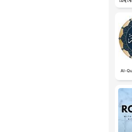
โมชฺโช
Al-Qu