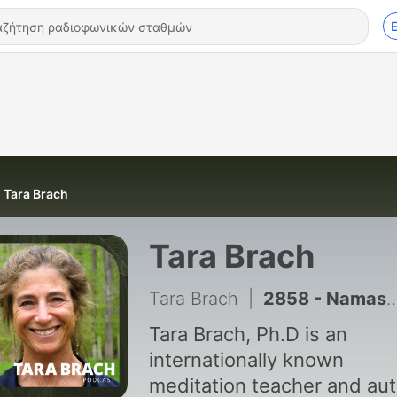
Tara Brach
Tara Brach
Tara Brach
|
2858 - Namaste: Honoring the Light in All Beings
Tara Brach, Ph.D is an
internationally known
meditation teacher and au