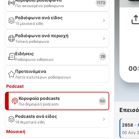
1173
Πιο ακουσμένα ραδιόφωνα
Ραδιόφωνα ανά είδος
15 μουσικά είδη
Ραδιόφωνα ανά περιοχή
Τοπικά ραδιόφωνα
Ειδήσεις
28
Ραδιόφωνα ειδήσεων
00
Προτεινόμενα
Λίστα καλύτερων ραδιοφώνων
Podcast
Κορυφαία podcasts
50
Πιο δημοφιλή podcasts
Επεισό
Podcasts ανά είδος
18 θεματικά είδη
-
2858
Μουσική
06 Αύγ 