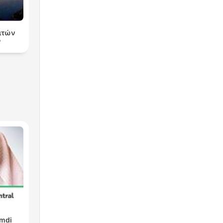
ειτών
ν
amdi