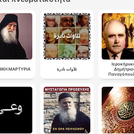
Ιεροκήρυκ
ΙΚΗ ΜΑΡΤΥΡΙΑ
تلاوات نادرة
Δημήτριο
Παναγόπουλ
Ομιλίες 1-