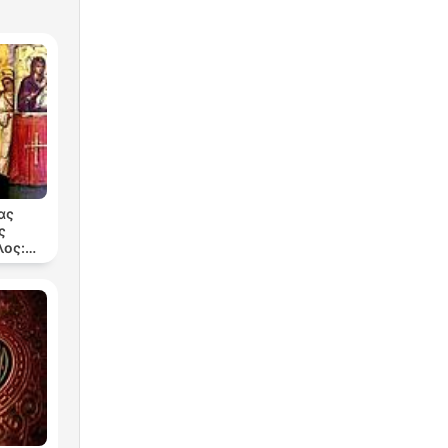
ας
ς
ος:
199