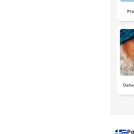
Pra
Osho
Ρα