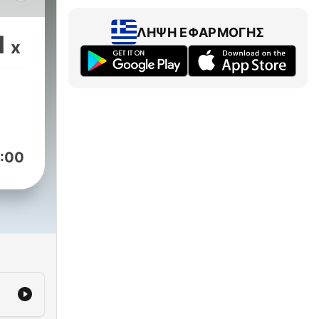
ge.
ΛΉΨΗ ΕΦΑΡΜΟΓΉΣ
1
x
ed
end
 The
ue
 and
:00
g
g
ld.