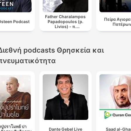
Father Charalampos
Πείρα Αγιορ
Osteen Podcast
Papadopoulos (p.
Πατέρω
Livios) - π.
Χαράλαμπος
Παπαδόπουλος (π.
Λίβυος)
Διεθνή podcasts Θρησκεία και
πνευματικότητα
ปู่ปราโมทย์ ปา
Dante Gebel Live
Saad al-Gh