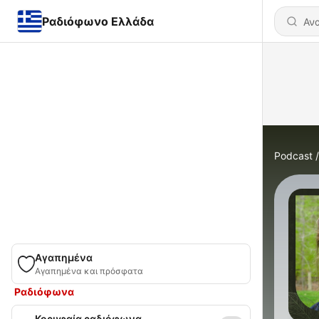
Ραδιόφωνο Ελλάδα
Podcast
Αγαπημένα
Αγαπημένα και πρόσφατα
Ραδιόφωνα
Κορυφαία ραδιόφωνα