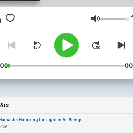
of bestselling Radical
Acceptance and True Refu
Tara shares a weekly guid
Ένταση
meditation and talk that bl
Western psychology and
Eastern spiritual practices.
podcast addresses the val
of mindfulness meditation
:00
00
self-compassion in relievin
emotional suffering, servin
spiritual awakening and
bringing healing to our wor
δια
Namaste: Honoring the Light in All Beings
2026