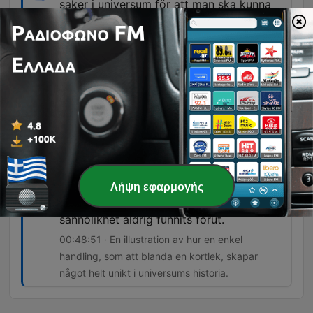
saker i universum för att man ska kunna
ha ett Google av dem.
00:35:59 · Programledaren förklarar att talet
googol är större än det totala antalet atomer i det
synliga universum.
Vi har ett verktyg i vår verktygslåda som
är större än verkligheten.
00:43:18 · En reflektion över hur matematiken
tillåter oss att förstå koncept som överskrider
den fysiska världens gränser.
Λήψη εφαρμογής
Den ordningen har med största
sannolikhet aldrig funnits förut.
00:48:51 · En illustration av hur en enkel
handling, som att blanda en kortlek, skapar
något helt unikt i universums historia.