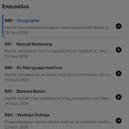
Επεισόδια
-
888
Googolplex
Henrik introducerar konceptet med exponentiell tillväxt genom att reflektera över hur ett papper kan nå månen efter endast 42 vikningar och berättar legenden om uppfinnaren som krävde riskorn på ett schackbräde. Genom att utforska extremt stora tal som googol och googolplex, kontrasteras matematiska storheter mot den fysiska verkligheten i universum. Avsnittet reflekterar över människans förmåga att förstå abstraktioner som överskrider den fysiska världens gränser. Genom metaforer som en blandad kortlek och medvetandets roll, undersöks hur insikten om det oändligt stora kan ge en känsla av sammanhang och värde i kosmos.
05 Αύγ 2026
-
887
Ryta på Resturang
Henrik reflekterar över social etikett och språkbruk, med ett särskilt fokus på irritationer kring användandet av 'vi' istället för 'ni' vid restaurangbesök samt vikten av att ge servicepersonal utrymme för mänskliga felmarginaler. Han diskuterar även sin önskan om att vara osynlig i sociala sammanhang och sitt ointresse för personlig berömmelse. Samtalet rör sig vidare till nostalgi, kopplingar till barndomens lekfullhet och poddens organiska utveckling som ett samspel med lyssnaren. Avsnittet avslutas med reflektioner kring Stockholms direkta kommunikationsstil och en personlig hyllning till de olika versioner av sig själv som format resan genom staden.
02 Αύγ 2026
-
886
En liten grupp med hus
Henrik introducerar avsnittet med barndomsminnen om radion och en surrealistisk saga om en by där allt förvandlas. Berättelsen rör sig genom reflektioner kring strikta regler kring sötsaker under uppväxten och hur dessa skapade en känsla av helighet. Genom surrealistiska metaforer utforskas teman som skuld, drömmars föränderliga natur och en allegorisk kärlekshistoria. Avsnittet avslutas med poetiska reflektioner kring obeständighet, där kontrasten mellan sorgen över förlust och skönheten i ständig förnyelse står i centrum.
29 Ιούλ 2026
-
885
Barbara Bankir
Henrik inleder med reflektioner kring perception och läser den surrealistiska berättelsen om 'Barbara Bankir'. Genom en arbetsdag i en brutalistisk bankmiljö möter Barbara allt från casinokunder till snäckförsäljare, vilket skildrar hennes vardag och yrkesroll. Berättelsen övergår i en drömlik skildring av Barbaras pensionärstillvaro och ensamhet, där hon konfronteras med minnen och åldrande. Avsnittet kulminerar när Barbara får beskedet att hon vunnit 90 000 kronor i ett lotteri, vilket lämnar henne osäker inför den nya ekonomiska situationen.
26 Ιούλ 2026
-
884
Västkaja Östkaja
Programledaren Henrik inleder med en surrealistisk berättelse om en kvartett kajor på Södermalm som har ett avtal om att flyga åt olika väderstreck vid plötsliga ljud. Genom personliga anekdoter och möten, bland annat med sotaren Jävlert Garnmänan, vävs filosofiska reflektioner kring teknikens påverkan, människans bristande nyfikenhet i den digitala tidsåldern och vårt ansvar att ta hand om varandra. Avsnittet rör sig från skildringar av 'vulkanvildvittresyndromet' till poetiska tankar om tidens gång. Berättelsen inkluderar allt från surrealistiska scener där kajor använder hissar och dricker prosecco, till djupa funderingar kring uttrycket 'nu lever vi'.
22 Ιούλ 2026