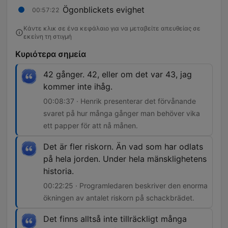
Ögonblickets evighet
00:57:22
Κάντε κλικ σε ένα κεφάλαιο για να μεταβείτε απευθείας σε
εκείνη τη στιγμή
Κυριότερα σημεία
42 gånger. 42, eller om det var 43, jag
kommer inte ihåg.
00:08:37 · Henrik presenterar det förvånande
svaret på hur många gånger man behöver vika
ett papper för att nå månen.
Det är fler riskorn. Än vad som har odlats
på hela jorden. Under hela mänsklighetens
historia.
00:22:25 · Programledaren beskriver den enorma
ökningen av antalet riskorn på schackbrädet.
Det finns alltså inte tillräckligt många