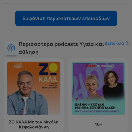
Εμφάνιση περισσότερων επεισοδίων
Δείτε όλα
Περισσότερα podcasts Υγεία και
άθληση
ΖΩ ΚΑΛΑ Με τον Μιχάλη
40+
Κεφαλογιάννη