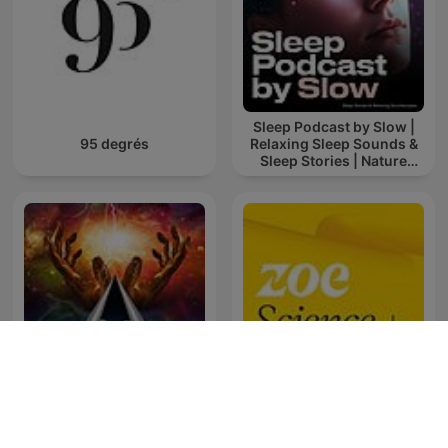
Sleep Podcast by Slow |
95 degrés
Relaxing Sleep Sounds &
Sleep Stories | Nature
Sound For Sleep | ASMR
Law of Attraction
ZOE Science & Nutrition
Practices