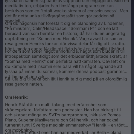
lyssnaren känner sig både avslappnad och engagerad. Med en
meditativ ton, erbjuder han timslånga program som kan
beskrivas som en "totalt wacko stream of consciousness". Men
det är detta unika tillvägagångssätt som gör podden så
speciell.
Om du någonsin har föreställt dig en blandning av Lindeman,
"På minuten", Calm/Headspace, "Sommar i P1" och en lätt
berusad vän som berättar en historia, då har du en ungefärlig
uppfattning om "Somna med Henrik". Varje avsnitt är som en
resa genom Henriks tankar, där vissa delar får dig att skratta
högt, medan andra får dig att flyta iväg i en drömlikt tillstånd.
För dem som söker något annorlunda, något som bjuder in till
introspektion samtidigt som det erbjuder lätthjärtade skratt, är
"Somna med Henrik" den perfekta nattkamraten. Oavsett om
du kämpar med insomni eller bara vill ha något lugnande att
lyssna på innan du somnar, kommer denna podcast garanterat
att lämna ett intryck.
Så luta dig tillbaka och låt Henrik ta dig med på en oförglömlig
resa genom natten.
Om Henrik:
Henrik Ståhl är en multi-talang, med erfarenhet som
skådespelare, författare och podcaster. Han har bidragit till
och skapat många av SVT:s barnprogram, inklusive Pomos
Piano, Supersnällasilversara och Stålhenrik, och har också
turnerat runt i Sverige med sin enmansshow "Henrik – en tönt",
om mobbning.
Andra TV-produktioner han har medverkat i är Bella – bland