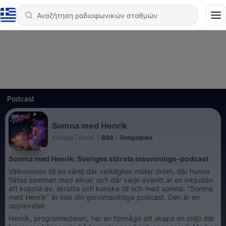
Podcast
Somna med Henrik
Kirinaja | Acast
|
888 - Googolplex
Somna med Henrik: Sveriges största insomnings-podcast
Välkommen till en värld där verklighet möter dröm, där humor
flätas samman med allvar, och där varje avsnitt är en inbjudan
att koppla av, skratta och kanske till och med somna. "Somna
med Henrik" är inte din genomsnittliga podcast. Den är en
upplevelse.
Henrik, programledaren, har en förmåga att skapa en miljö där