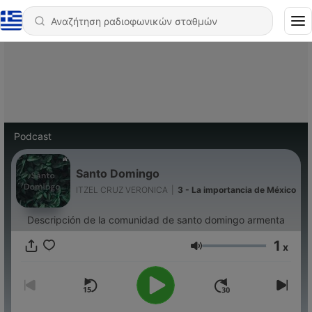
Podcast
Santo Domingo
ITZEL CRUZ VERONICA
|
3 - La importancia de México
Descripción de la comunidad de santo domingo armenta
1
x
Ένταση