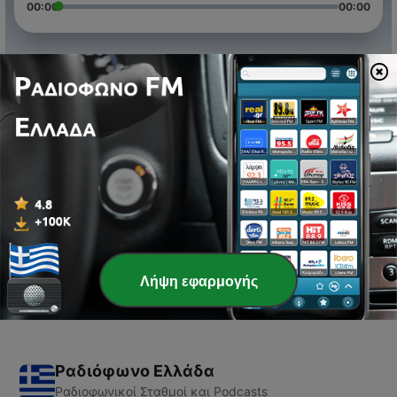
00:00
00:00
Επεισόδια
-
3
La importancia de México
12 Μάιος 2021
-
2
Caracterización e importancia del suelo
01 Μάιος 2021
-
1
Santo Domingo Armenta Oaxaca
23 Απρ 2021
Λήψη εφαρμογής
Ραδιόφωνο Ελλάδα
Ραδιοφωνικοί Σταθμοί και Podcasts