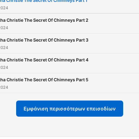
ha Christie The Secret Of Chimneys Part 1
alongside Superintendent
2024
Battle and the spirited Lad
ha Christie The Secret Of Chimneys Part 2
Eileen "Bundle" Brent.This
2024
immersive audio productio
ha Christie The Secret Of Chimneys Part 3
brings Christie's masterful
2024
storytelling to life with: - Vivid
narration that captures the
ha Christie The Secret Of Chimneys Part 4
2024
suspense and twists of th
plot. - Distinct character v
ha Christie The Secret Of Chimneys Part 5
that add depth and persona
2024
to the story. - Sound effec
and music that transport y
Εμφάνιση περισσότερων επεισοδίων
to the heart of the action.
Whether you're a die-hard
Christie fan or a newcomer