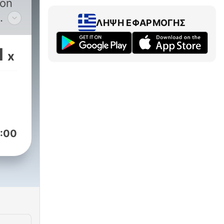
 on
ΛΉΨΗ ΕΦΑΡΜΟΓΉΣ
as
1
x
ret
:00
a
s,