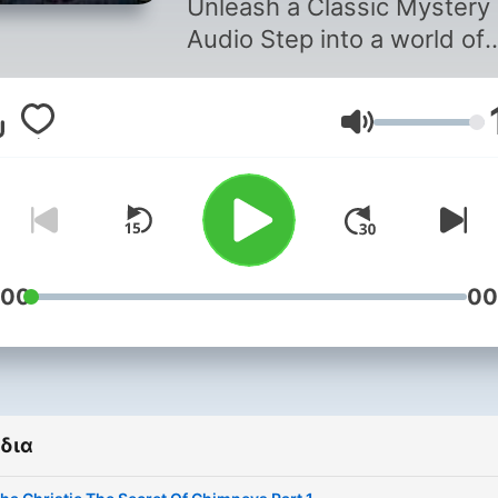
Unleash a Classic Mystery
Audio Step into a world of
intrigue and hidden agend
with Agatha Christie's
Ένταση
captivating novel, The Sec
of the Chimneys, now
transformed into a thrilling
audio experience! Join
Anthony Cade, an
unsuspecting drifter, as he
:00
00
gets entangled in a deadly
conspiracy at the opulent
Chimneys estate. Unravel 
web of international
δια
espionage, hidden identitie
and shocking secrets