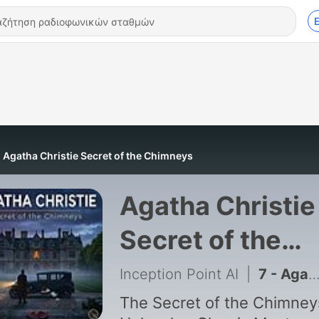
Agatha Christie Secret of the Chimneys
Agatha Christie
Secret of the
Chimneys
Inception Point AI
|
7 - Agatha Christie The Secret Of Chimneys Part 1
The Secret of the Chimney