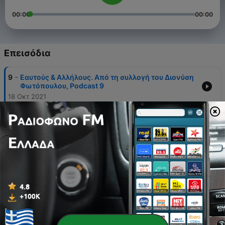
00:00
00:00
Επεισόδια
-
9
Εαυτούς & Αλλήλους. Από τη συλλογή του Διονύση
Φωτόπουλου, Podcast 9
18 Οκτ 2021
-
8
Μιχάλης Αρφαράς - Διακοπές από την λογική,
Podcast 8
13 Σεπ 2021
-
7
Θανάσης Εξαρχόπουλος - Χαρακτικά και βιβλία,
Podcast 7
02 Ιούλ 2021
-
6
Κλείτος Κύρου. Ψήγματα Μνήμης. Φωτογραφίες
1936-2000, Podcast 6
03 Ιούν 2021