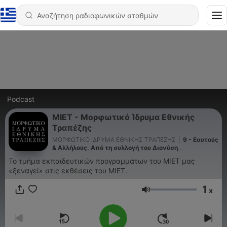
Podcast
MIET - Μορφωτικό Ίδρυμα Εθνικής
Τραπέζης
ΜΟΡΦΩΤΙΚΟ ΙΔΡΥΜΑ ΕΘΝΙΚΗΣ ΤΡΑΠΕΖΗΣ
|
9 - Εαυτούς
& Αλλήλους. Από τη συλλογή του Διονύση
Φωτόπουλου, Podcast 9
Το τμήμα εκπαιδευτικών προγραμμάτων του ΜΙΕΤ μας
«ξεναγεί» στις εκθέσεις του ΜΙΕΤ.
1
x
Ένταση