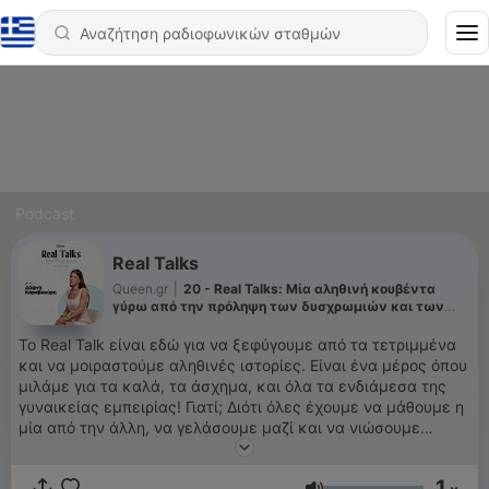
Podcast
Real Talks
Queen.gr
|
20 - Real Talks: Mία αληθινή κουβέντα
γύρω από την πρόληψη των δυσχρωμιών και των
πανάδων
Το Real Talk είναι εδώ για να ξεφύγουμε από τα τετριμμένα
και να μοιραστούμε αληθινές ιστορίες. Είναι ένα μέρος όπου
μιλάμε για τα καλά, τα άσχημα, και όλα τα ενδιάμεσα της
γυναικείας εμπειρίας! Γιατί; Διότι όλες έχουμε να μάθουμε η
μία από την άλλη, να γελάσουμε μαζί και να νιώσουμε
λιγότερο μόνες σε αυτό το τρελό ταξίδι που λέγεται
womanhood.
1