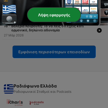
-
17
Μαρία Κορινθίου: Είναι ευλογία για μια γυναίκα η
εμμηνόπαυση
Λήψη εφαρμογής
06 Απρ 2026
-
16
Βαλέρια Κουρούπη: Το να πεις ότι έχεις κάτι
ορμονικό, δηλώνει αδυναμία
27 Μάρ 2026
Εμφάνιση περισσότερων επεισοδίων
Ραδιόφωνο Ελλάδα
Ραδιοφωνικοί Σταθμοί και Podcasts