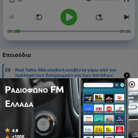
x
Ένταση
00:00
00:00
Επεισόδια
-
20
Real Talks: Mία αληθινή κουβέντα γύρω από την
πρόληψη των δυσχρωμιών και των πανάδων
21 Ιούλ 2026
-
19
Real Talks: Ένα αυθεντικό city girl μοιράζεται μαζί
μας τα μυστικά της αντηλιακής του προστασίας
21 Ιούλ 2026
-
18
Real Talks: H παχυσαρκία είναι νόσος και είναι η
ώρα να μιλήσουμε με δεδομένα, όχι με
στερεότυπα
13 Ιούλ 2026