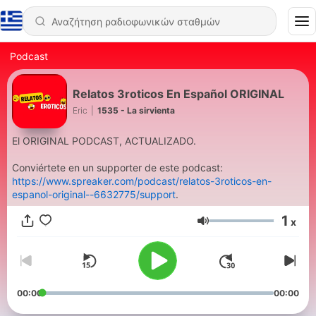
Podcast
Relatos 3roticos En Español ORIGINAL
Eric
|
1535 - La sirvienta
El ORIGINAL PODCAST, ACTUALIZADO.
Conviértete en un supporter de este podcast:
https://www.spreaker.com/podcast/relatos-3roticos-en-
espanol-original--6632775/support
.
1
x
Ένταση
00:00
00:00