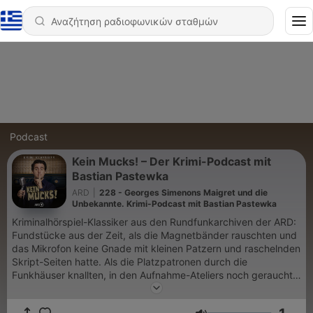
Podcast
Kein Mucks! – Der Krimi-Podcast mit
Bastian Pastewka
ARD
|
228 - Georges Simenons Maigret und die
Unbekannte. Krimi-Podcast mit Bastian Pastewka
Kriminalhörspiel-Klassiker aus den Rundfunkarchiven der ARD:
Fundstücke aus der Zeit, als die Magnetbänder rauschten und
das Mikrofon keine Gnade mit kleinen Patzern und raschelnden
Skript-Seiten hatte. Als die Platzpatronen durch die
Funkhäuser knallten, in den Aufnahme-Ateliers noch geraucht
wurde und der Whisky bereitstand, um die Stimme zu ölen.
Verräterische Erdspuren, gestohlene Skalpelle, die Stimme