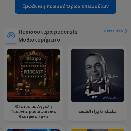
Εμφάνιση περισσότερων επεισοδίων
Δείτε όλα
Περισσότερα podcasts
Μυθιστορήματα
Θέατρο με Αγγελή
Γεωργία, ραδιοφωνικά
سلسلة ما وراء الطبيعة
θεατρικά έργα