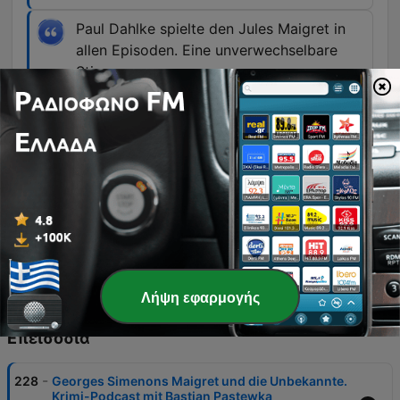
Paul Dahlke spielte den Jules Maigret in
allen Episoden. Eine unverwechselbare
Stimme.
01:00:09 · Der Sprecher würdigt die
schauspielerische Leistung von Paul Dahlke in
der Maigret-Serie.
Genau, unsere gepfiffene Kein Mucks
Schlussmusik ist die Instrumentalversion
von Michael Jaris Lied Ausgerechnet Du.
01:20:34 · Der Sprecher enthüllt die Herkunft der
Schlussmelodie des Podcasts.
Λήψη εφαρμογής
Επεισόδια
-
228
Georges Simenons Maigret und die Unbekannte.
Krimi-Podcast mit Bastian Pastewka