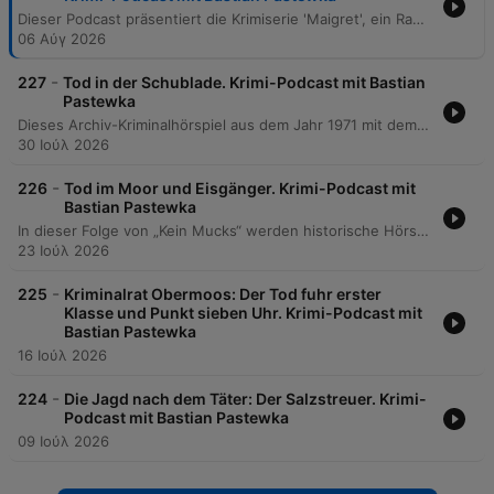
Dieser Podcast präsentiert die Krimiserie 'Maigret', ein Radiohörspiel aus dem Jahr 1961 basierend auf den Romanen von Georges Simenon. Im Fokus steht das erste Hörspiel 'Maigret und die Unbekannte', in dem die Ermittlungen rund um die Leiche eines jungen Mädchens am Place Vendôme sowie die Suche nach Spuren wie einem alten Foto und Zeugenaussagen thematisiert werden. Zusätzlich beleuchtet die Episode das filmische und hörspieltechnische Erbe der beteiligten Schauspieler, darunter Paul Dahlke, Ulrich Beiger und Lina Carstens. Die Folge schließt mit einem Rückblick auf die Maigret-Produktionen sowie musikalischen Verbindungen zum ZDF-Krimi 'Der Kommissar'.
06 Αύγ 2026
-
227
Tod in der Schublade. Krimi-Podcast mit Bastian
Pastewka
Dieses Archiv-Kriminalhörspiel aus dem Jahr 1971 mit dem Titel 'Tod in der Schublade' behandelt den Fall von Mr. Onslow, der behauptet, einen Einbrecher erschossen zu haben. Die Ermittlungen von Inspektor Haskell und Sergeant Figgins decken jedoch eine Inszenierung auf, die schließlich zur Enthüllung einer Erpressung durch Mrs. Onslow führt. Die Episode beleuchtet zudem die Hintergründe des Falls, einschließlich der Entdeckung verbrannter Beweise und der Identifizierung des wahren Täters. Abschließend widmet sich der Podcast den Karrieren der legendären Schauspieler Günther Ungeheuer und Peter Fitz sowie deren prägenden Rollen in klassischen deutschen Hörspielkrimis.
30 Ιούλ 2026
-
226
Tod im Moor und Eisgänger. Krimi-Podcast mit
Bastian Pastewka
In dieser Folge von „Kein Mucks“ werden historische Hörspielschätze aus dem DDR-Archiv präsentiert. Im Mittelpunkt steht das Kriminalhörspiel „Tod im Moor“, in dem die Untersuchung einer alten Moorleiche zu illegalen Schwarzmarktgeschäften und persönlichen Verstrickungen führt, sowie der Krimi „Eisgänger“, der einen Brand in einer Werft an der Ostsee und die damit verbundenen familiären Konflikte thematisiert. Zusätzlich bietet die Episode tiefe Einblicke in die Geschichte des DDR-Krimis. Es wird die Entstehung der Radioserie „Tatbestand“ sowie des Fernsehklassikers „Polizeiruf 110“ beleuchtet und die beeindruckende Karriere des Schauspielers Jürgen Frohrieb nachgezeichnet.
23 Ιούλ 2026
-
225
Kriminalrat Obermoos: Der Tod fuhr erster
Klasse und Punkt sieben Uhr. Krimi-Podcast mit
Bastian Pastewka
16 Ιούλ 2026
-
224
Die Jagd nach dem Täter: Der Salzstreuer. Krimi-
Podcast mit Bastian Pastewka
09 Ιούλ 2026