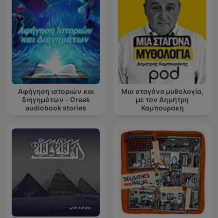
Αφήγηση ιστοριών και
Μια σταγόνα μυθολογία,
διηγημάτων - Greek
με τον Δημήτρη
audiobook stories
Καμπουράκη