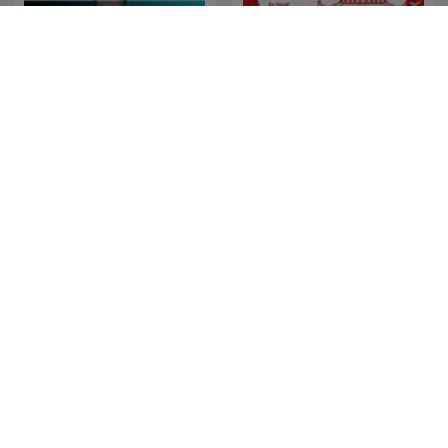
Negra y criminal
Hazel的紅樓夢話
Schreckmümpfeli
O Candidato Perfeito