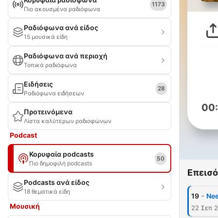
1173
Πιο ακουσμένα ραδιόφωνα
Ραδιόφωνα ανά είδος
15 μουσικά είδη
Ραδιόφωνα ανά περιοχή
Τοπικά ραδιόφωνα
Ειδήσεις
28
Ραδιόφωνα ειδήσεων
00
Προτεινόμενα
Λίστα καλύτερων ραδιοφώνων
Podcast
Κορυφαία podcasts
50
Πιο δημοφιλή podcasts
Επεισό
Podcasts ανά είδος
18 θεματικά είδη
-
19
Ne
Μουσική
22 Σεπ 