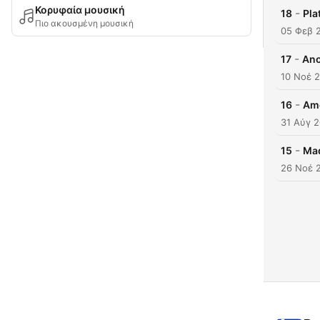
Κορυφαία μουσική
-
18
Pla
Πιο ακουσμένη μουσική
05 Φεβ 
-
17
Ano
10 Νοέ 
-
16
Ame
31 Αύγ 
-
15
Mad
26 Νοέ 