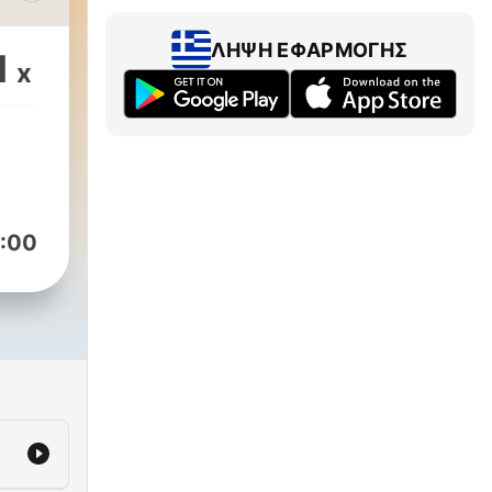
how
ΛΉΨΗ ΕΦΑΡΜΟΓΉΣ
1
x
es
d.
:00