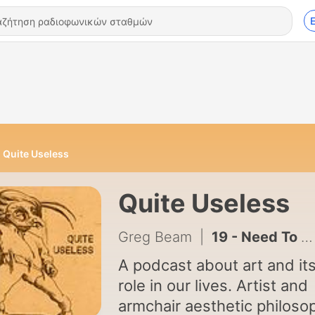
Quite Useless
Quite Useless
Greg Beam
|
19 - Need To Know
A podcast about art and it
role in our lives. Artist and
armchair aesthetic philoso