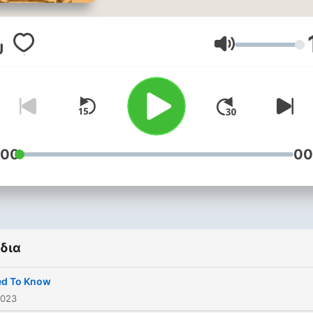
Greg Beam probes various
topics in the arts, asking 
art both reflects and shap
Ένταση
our perceptions of the worl
:00
00
δια
ed To Know
2023