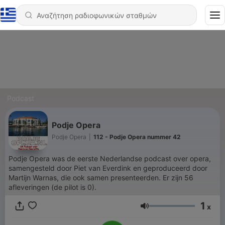
Podcast
Podje Opera
Podje Opera
|
112 - Podje Opera nummer 42
Podje Opera was de eerste Nederlandse podcast over opera,
samengesteld door Piet van Everdink en geproduceerd door
Martijn Warnas, die ook samen presenteerden. Er zijn 56
afleveringen (de pilot is 0).
1
x
Ένταση