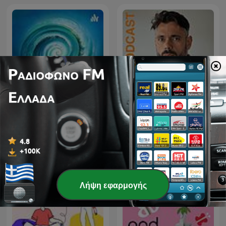
[ΚΥΜΑ ζωής]
Επεισοδιακές
Στο Βάθος της Ψυχής
επικοινωνίες...
Λήψη εφαρμογής