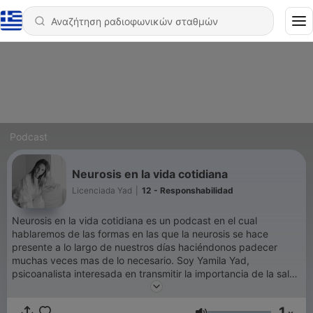
Podcast
Neurosis en la vida cotidiana
Licenciada Yad
|
12 - Responshabilidad
Neurosis en la vida cotidiana es un podcast en el cual
hablaremos de las formas en las que la neurosis se hace
presente a lo largo de nuestros días haciéndonos padecer
muchas veces mas de lo necesario. Soy Yamila Yad,
psicoanalista interesada en transmitir la importancia de la salud
mental. Te invito a que te pongas los auriculares, te relajes y
nos sumerjamos juntos en los intrigantes caminos de la mente
1