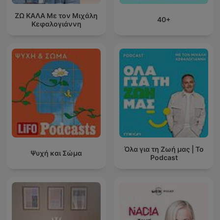
ΖΩ ΚΑΛΑ Με τον Μιχάλη
40+
Κεφαλογιάννη
Όλα για τη Ζωή μας | Το
Ψυχή και Σώμα
Podcast