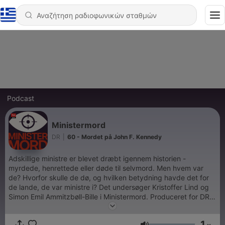
Podcast
Ministermord
DR
|
60 - Mordet på John F. Kennedy
Adskillige ministre er blevet dræbt igennem historien -
myrdede, henrettede eller døde til selvmord. Men hvem var
de? Hvorfor skulle de dø, og hvilken betydning havde det for
de lande, de var ministre i? Det undersøger Kristoffer Lind og
Simon Emil Ammitzbøll-Bille i Ministermord. Produceret for DR
af Munck Studios København.
1