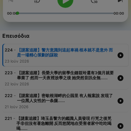
00:00
00:00
Επεισόδια
-
224
【謎案追蹤】警方意識到這起車禍 根本就不是意外 而
是一場精心策劃的謀殺
23 Ιούν 2026
-
223
【謎案追蹤】長榮大學的留學生鍾筱玲還有3個月就要
畢業了 然而一天夜裡放學之後 她突然音訊全無......
22 Ιούν 2026
-
222
【謎案追蹤】密歇根湖畔的公园里 有人報案說 发现了
一位黑人女性的一条腿......
21 Ιούν 2026
-
221
【謎案追蹤】琦玉县警方的鑑識人員發現 行兇之後兇
手非但沒有著急離開 反而悠閒地在受害者家中吃吃喝
喝......