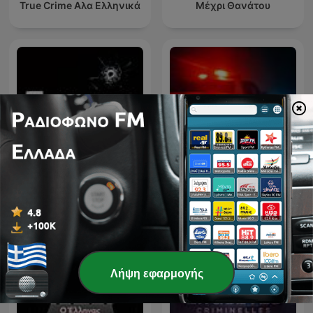
True Crime Αλα Ελληνικά
Μέχρι Θανάτου
CRIMES • Histoires Vraies
True Crime Documentary
Λήψη εφαρμογής