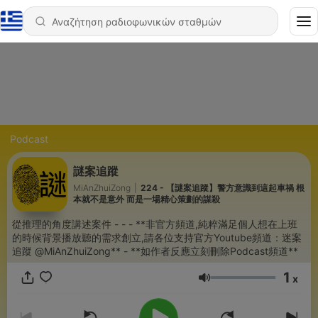
Podcast
謎案追蹤
MiAnZhuiZong
|
224 - 【謎案追蹤】警方意識到這起車禍 根
本就不是意外 而是一場精心策劃的謀殺
從推理的角度講述案件 - - - **非官方頻道,純粹滿足個人想在上班
的時候背景播放聽的需求創立,請各位支持官方Youtube頻道：迷案
追蹤 @MiAnZhuiZong** - **如作者反應立刻刪除Podcast頻道**
1
x
Ένταση