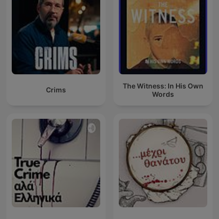
The Witness: In His Own
Crims
Words