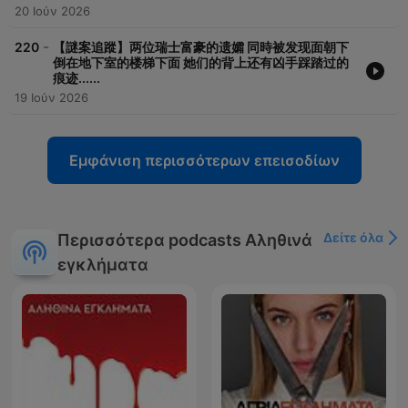
20 Ιούν 2026
-
220
【謎案追蹤】两位瑞士富豪的遗孀 同時被发现面朝下
倒在地下室的楼梯下面 她们的背上还有凶手踩踏过的
痕迹......
19 Ιούν 2026
Εμφάνιση περισσότερων επεισοδίων
Δείτε όλα
Περισσότερα podcasts Αληθινά
εγκλήματα