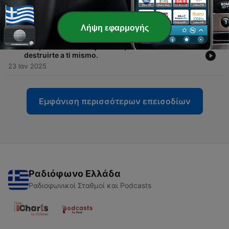
-
92
Temp.2 EP.2 Las personas que te rodean pueden
salvarte o hundirte: Cómo encontrar apoyo real
30 Ιαν 2025
Λήψη εφαρμογής
-
91
Temp.2 EP.1 Cómo ayudar a quien amas sin
destruirte a ti mismo.
23 Ιαν 2025
Εμφάνιση περισσότερων επεισοδίων
Ραδιόφωνο Ελλάδα
Ραδιοφωνικοί Σταθμοί και Podcasts