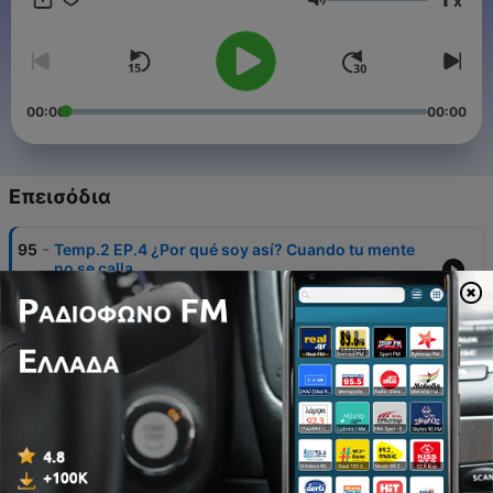
x
Ένταση
00:00
00:00
Επεισόδια
-
95
Temp.2 EP.4 ¿Por qué soy así? Cuando tu mente
no se calla
27 Μάιος 2026
-
94
Temp.2 EP.3 La razón por la que vas demasiado
rápido y no lo sabías
03 Φεβ 2026
-
93
La verdad sobre la neurodiversidad que nadie nos
dijo
02 Φεβ 2025