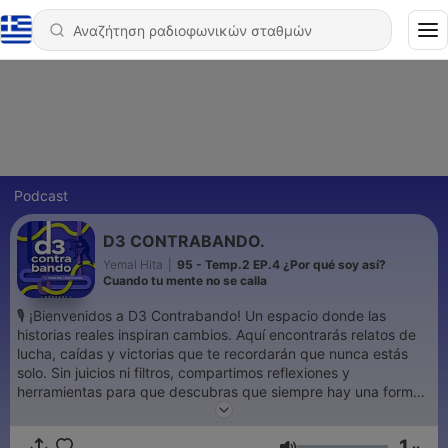
Podcast
D3 CONTRABANDO.
Yemal Hita
|
95 - Temp.2 EP.4 ¿Por qué soy así?
Cuando tu mente no se calla
🎙️ ¡Bienvenidos a D3 Contrabando! Un espacio donde las
historias reales inspiran cambios. Aquí encontrarás relatos de
lucha, caídas y victorias que te recordarán que nunca estás
solo. Sin juicios ni filtros, compartimos reflexiones y
herramientas para que descubras que siempre hay una forma
de avanzar. No es solo un podcast, es una comunidad. Un
lugar para transformar el dolor en fuerza. Este es tu momento.
1