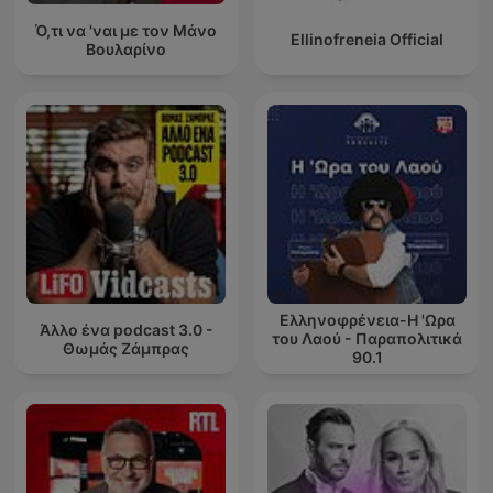
Ό,τι να 'ναι με τον Μάνο
Ellinofreneia Official
Βουλαρίνο
Ελληνοφρένεια-Η 'Ωρα
Άλλο ένα podcast 3.0 -
του Λαού - Παραπολιτικά
Θωμάς Ζάμπρας
90.1