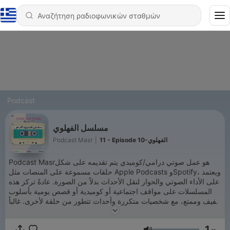
Podcast
مسلسل الفهلوي
Podcast Masr
|
11 - Episode 10-الفهلوي
Podcast Masrهو عمل صوتي درامي/كوميدي يتم تقديمه على شكل
حلقات مسموعة على المنصات مثل Apple Podcasts وSpotify، ويعتمد
على الأداء الصوتي والحوار لنقل الأحداث بدلاً من الصورة. عادةً تركز هذه
المسلسلات على مواقف اجتماعية أو كوميدية أو قصص يومية بأسلوب
خفيف وممتع، مع شخصيات متكررة وأحداث تتطور من حلقة لأخرى. غالباً
ما يجذب المستمعين الذين يحبون القصص السريعة والجذابة أثناء الانتقال
أو في أوقات الاسترخاء
1