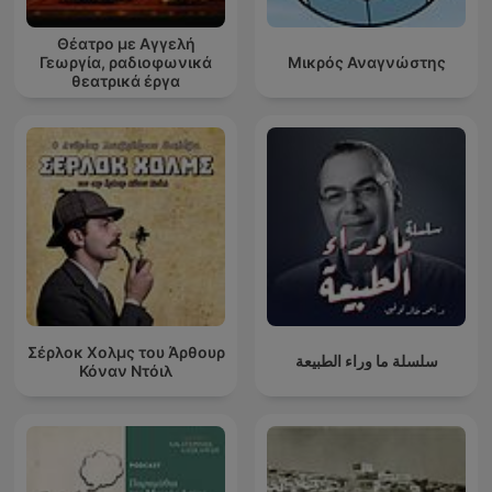
Θέατρο με Αγγελή
Γεωργία, ραδιοφωνικά
Μικρός Αναγνώστης
θεατρικά έργα
Σέρλοκ Χολμς του Άρθουρ
سلسلة ما وراء الطبيعة
Κόναν Ντόιλ