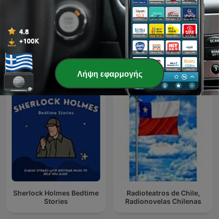
MUNDO BABEL
David Guetta
Διεθνή podcasts Τέχνες
Λήψη εφαρμογής
Sherlock Holmes Bedtime
Radioteatros de Chile,
Stories
Radionovelas Chilenas