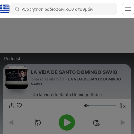
Podcast
LA VIDA DE SANTO DOMINGO SAVIO
jorge rojas alfaro
|
1 - LA VIDA DE SANTO DOMINGO
SAVIO
De la vida de Santo Domingo Sabio
1
x
Ένταση