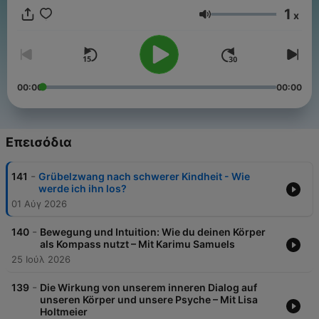
Verständnis für dich selbst und andere. Ein Podcast, der
1
x
psychologische Erkenntnisse zugänglich macht – Schritt für
Ένταση
Schritt auf dem eigenen Jakobsweg. Jeden zweiten Sonntag
überall, wo es Podcasts gibt. Folgt mir gern auf Instagram:
@lukas.klaschinski Hier erfährst du mehr von unseren
Werbepartnern: https://linktr.ee/jakobsweg_podcast +++
Vermarktungsanfragen: vermarktung@acast.com
00:00
00:00
Επεισόδια
-
141
Grübelzwang nach schwerer Kindheit - Wie
werde ich ihn los?
01 Αύγ 2026
-
140
Bewegung und Intuition: Wie du deinen Körper
als Kompass nutzt – Mit Karimu Samuels
25 Ιούλ 2026
-
139
Die Wirkung von unserem inneren Dialog auf
unseren Körper und unsere Psyche – Mit Lisa
Holtmeier