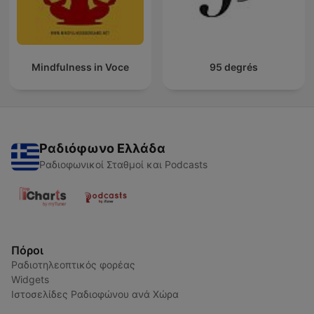
Mindfulness in Voce
95 degrés
Ραδιόφωνο Ελλάδα
Ραδιοφωνικοί Σταθμοί και Podcasts
Πόροι
Ραδιοτηλεοπτικός φορέας
Widgets
Ιστοσελίδες Ραδιοφώνου ανά Χώρα