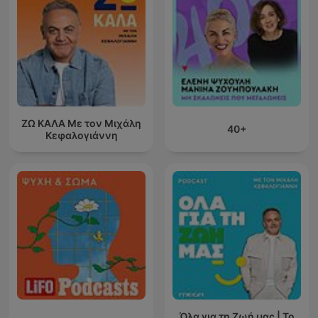
ΖΩ ΚΑΛΑ Με τον Μιχάλη
40+
Κεφαλογιάννη
Όλα για τη Ζωή μας | Το