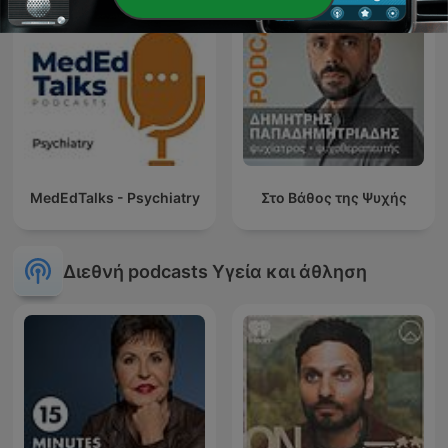
MedEdTalks - Psychiatry
Στο Βάθος της Ψυχής
Διεθνή podcasts Υγεία και άθληση