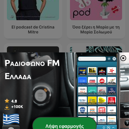
El podcast de Cristina
Όσα ξέρει η Μαρία με τη
Mitre
Μαρία Σολωμού
Slow Piano for Sleep -
ETCH RADIO [Techno,
Music for Sleep,
Tech House, House
Meditation and Relaxation
Music]
Λήψη εφαρμογής