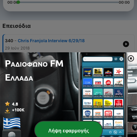
00:00
00:00
Επεισόδια
-
340
Chris Franjola Interview 6/29/18
29 Ιούν 2018
-
339
Dov Davidoff Interview
12 Ιαν 2018
-
338
Last Comic Standing Winner Clayton English
Interview
17 Μάρ 2016
-
337
Duncan Trussell interview
27 Φεβ 2016
-
336
Rob Schneider Interview
Λήψη εφαρμογής
18 Αύγ 2017