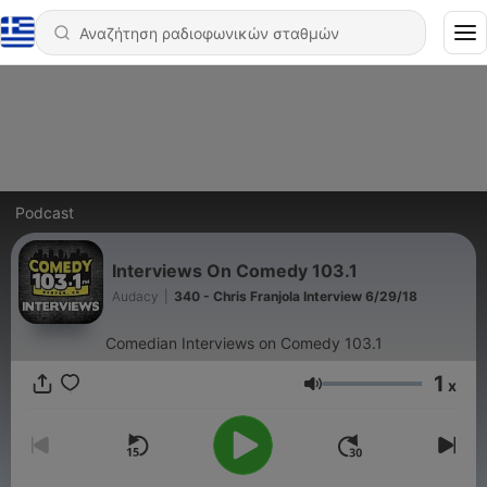
Podcast
Interviews On Comedy 103.1
Audacy
|
340 - Chris Franjola Interview 6/29/18
Comedian Interviews on Comedy 103.1
1
x
Ένταση