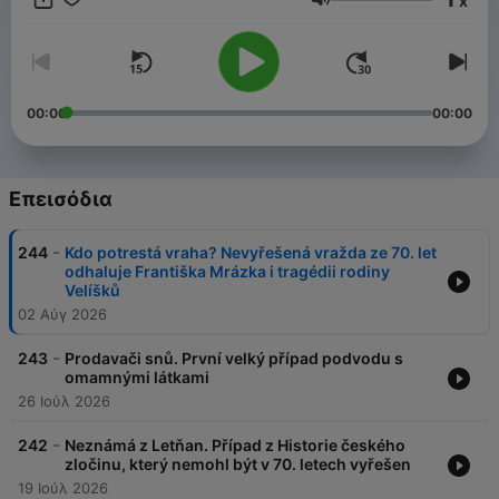
x
Ένταση
00:00
00:00
Επεισόδια
-
244
Kdo potrestá vraha? Nevyřešená vražda ze 70. let
odhaluje Františka Mrázka i tragédii rodiny
Velíšků
02 Αύγ 2026
-
243
Prodavači snů. První velký případ podvodu s
omamnými látkami
26 Ιούλ 2026
-
242
Neznámá z Letňan. Případ z Historie českého
zločinu, který nemohl být v 70. letech vyřešen
19 Ιούλ 2026