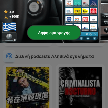
Λήψη εφαρμογής
100% HONDELATTE
True Crime Documentary
Διεθνή podcasts Αληθινά εγκλήματα