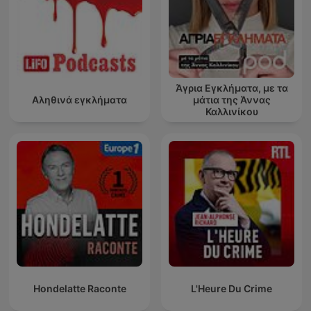
Άγρια Εγκλήματα, με τα
Αληθινά εγκλήματα
μάτια της Άννας
Καλλινίκου
Hondelatte Raconte
L'Heure Du Crime