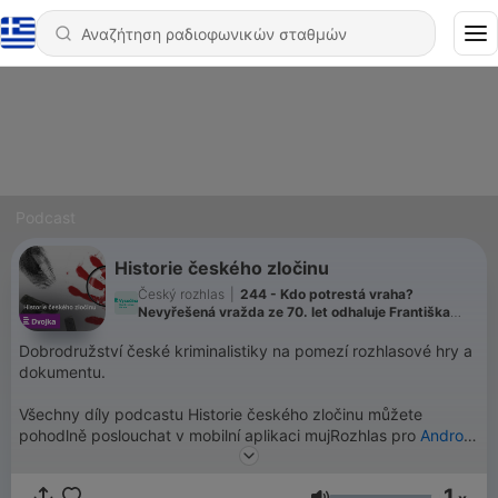
Podcast
Historie českého zločinu
Český rozhlas
|
244 - Kdo potrestá vraha?
Nevyřešená vražda ze 70. let odhaluje Františka
Mrázka i tragédii rodiny Velíšků
Dobrodružství české kriminalistiky na pomezí rozhlasové hry a
dokumentu.
Všechny díly podcastu Historie českého zločinu můžete
pohodlně poslouchat v mobilní aplikaci mujRozhlas pro
Android
a
iOS
nebo na webu
mujRozhlas.cz
.
1