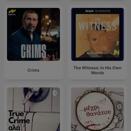
The Witness: In His Own
Crims
Words