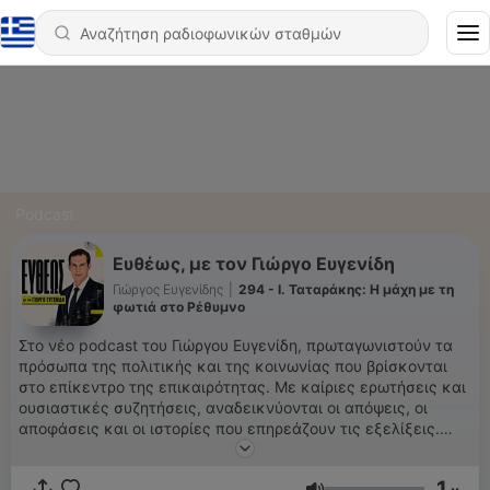
Podcast
Ευθέως, με τον Γιώργο Ευγενίδη
Γιώργος Ευγενίδης
|
294 - Ι. Ταταράκης: Η μάχη με τη
φωτιά στο Ρέθυμνο
Στο νέο podcast του Γιώργου Ευγενίδη, πρωταγωνιστούν τα
πρόσωπα της πολιτικής και της κοινωνίας που βρίσκονται
στο επίκεντρο της επικαιρότητας. Με καίριες ερωτήσεις και
ουσιαστικές συζητήσεις, αναδεικνύονται οι απόψεις, οι
αποφάσεις και οι ιστορίες που επηρεάζουν τις εξελίξεις.
Ένα podcast που συνδυάζει ενημέρωση και ανάλυση, για
όσους θέλουν να γνωρίσουν καλύτερα τους ανθρώπους πίσω
1