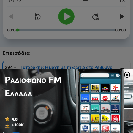
x
από τα γεγονότα.
Ένταση
00:00
00:00
Επεισόδια
-
294
Ι. Ταταράκης: Η μάχη με τη φωτιά στο Ρέθυμνο
29 Ιούλ 2026
-
293
Μ. Χουρδάκης: Γιατί επέλεξα το ΠΑΣΟΚ
28 Ιούλ 2026
-
292
Στ. Πέτσας: «Από το ΠΑΣΟΚ περίμενα πιο
υπεύθυνη στάση»
28 Ιούλ 2026
-
291
Α. Σαουλίδης: Μπορεί η ΕΛ.Α.Σ. να κερδίσει την