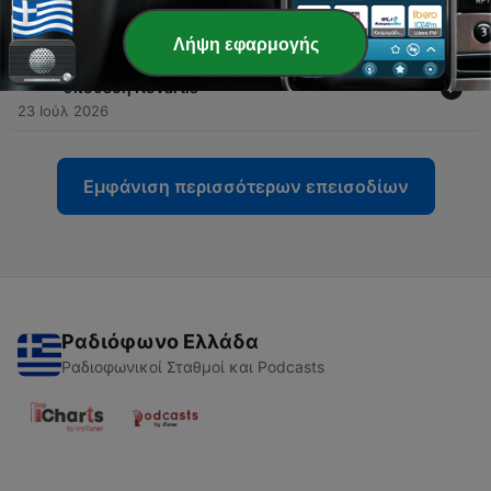
πρώτη θέση;
26 Ιούλ 2026
Λήψη εφαρμογής
-
290
Μ. Σαλμάς: Γιατί ζητά να ανοίξει ξανά η
υπόθεση Novartis
23 Ιούλ 2026
Εμφάνιση περισσότερων επεισοδίων
Ραδιόφωνο Ελλάδα
Ραδιοφωνικοί Σταθμοί και Podcasts