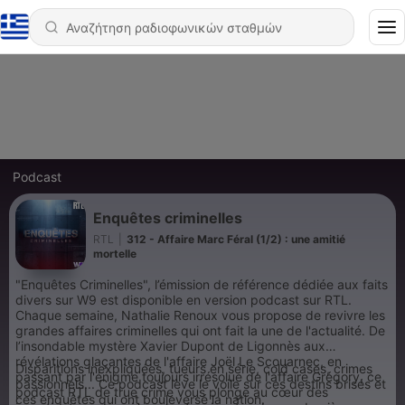
Podcast
Enquêtes criminelles
RTL
|
312 - Affaire Marc Féral (1/2) : une amitié
mortelle
"Enquêtes Criminelles", l’émission de référence dédiée aux faits
divers sur W9 est disponible en version podcast sur RTL.
Chaque semaine, Nathalie Renoux vous propose de revivre les
grandes affaires criminelles qui ont fait la une de l'actualité. De
l’insondable mystère Xavier Dupont de Ligonnès aux
révélations glaçantes de l'affaire Joël Le Scouarnec, en
Disparitions inexpliquées, tueurs en série, cold cases, crimes
passant par l'énigme toujours irrésolue de l'affaire Grégory, ce
passionnels... Ce podcast lève le voile sur ces destins brisés et
podcast RTL de true crime vous plonge au cœur des
ces enquêtes qui ont bouleversé la nation.