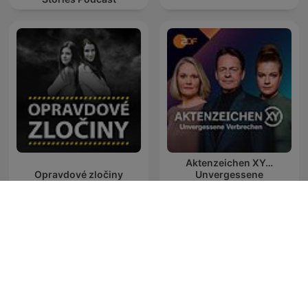
Aktenzeichen XY…
Opravdové zločiny
Unvergessene
Verbrechen