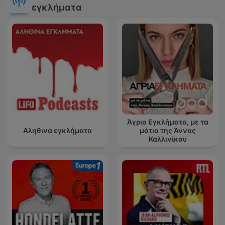
εγκλήματα
Άγρια Εγκλήματα, με τα
Αληθινά εγκλήματα
μάτια της Άννας
Καλλινίκου