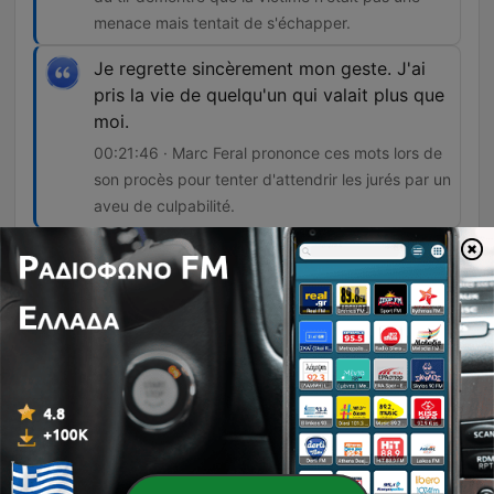
menace mais tentait de s'échapper.
Je regrette sincèrement mon geste. J'ai
pris la vie de quelqu'un qui valait plus que
moi.
00:21:46 · Marc Feral prononce ces mots lors de
son procès pour tenter d'attendrir les jurés par un
aveu de culpabilité.
Επεισόδια
-
312
Affaire Marc Féral (1/2) : une amitié mortelle
Cet épisode retrace l'enquête sur l'assassinat de Jean-Paul Chardenou par Marc Feral, révélant comment le suspect a manipulé les enquêteurs en utilisant l'identité de sa victime pour envoyer des menaces. L'enquête explore également l'obsession de Feral pour une femme nommée Martine et les soupçons de meurtres en série liés à la disparition d'un gendarme. Le récit détaille les preuves balistiques démontrant que Marc Feral a mis en scène une tentative de suicide pour masquer une exécution préméditée. Enfin, l'épisode revient sur son procès à Rodez, où l'accusé a tenté une stratégie de mea culpa avant d'être condamné à 24 ans de réclusion criminelle.
06 Αύγ 2026
-
311
Affaire Marc Féral (2/2) : une amitié mortelle
Ce récit retrace l'histoire du meurtre de Jean-Paul Chardenou, un garagiste abattu en 2010 par son ami Marc Feral. L'enquête explore les mobiles passionnels liés à Martine, l'ex-compagne de l'assassin et nouvelle amante de la victime. L'épisode détaille les motivations de Marc Feral, marquées par une trahison amoureuse et un harcèlement téléphonique humiliant. Les tensions et les menaces perçues ont finalement conduit à l'affrontement fatal au garage des Chardenou.
06 Αύγ 2026