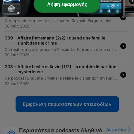
Λήψη εφαρμογής
-
310
Affaire Petremann (1/2) : quand une famille s'unit
dans le crime
Cet épisode retrace l'assassinat de Reynald Barguet, abattu par balle dans sa caravane en février 2016. L'enquête révèle l'implication de son ex-compagne Coralie et de son nouveau compagnon Alexandre Petroman, ce dernier ayant avoué avoir orchestré le meurtre pour protéger Coralie. L'investigation explore également la thèse d'une manipulation par la belle-mère, Valérie Andrieux. Les enquêteurs soupçonnent que cette dernière soit le véritable cerveau de l'opération, s'appuyant sur des indices tels que des achats suspects et une communication intense avec Alexandre Petroman la nuit des faits.
30 Ιούλ 2026
-
309
Affaire Petremann (2/2) : quand une famille
s'unit dans le crime
Ce récit retrace le procès d'Alexandre Petreman et de ses co-accusés pour l'assassinat de Reynald. À travers les témoignages bouleversants des familles, les contradictions des accusés et les accusations graves portées par Coralie, l'audience met en lumière la tragédie humaine derrière l'acte criminel. L'épisode détaille également le verdict final, précisant les peines de prison prononcées pour Alexandre Petreman et Valérie Andrieux. Le récit se conclut sur l'émotion intense des familles impliquées et un échange poignant entre le père de la victime et celui de l'accusé à l'issue de l'audience.
30 Ιούλ 2026
-
308
Affaire Leslie et Kevin (1/2) : la double disparition
mystérieuse
Ce podcast Enquête criminelle relate la disparition mystérieuse de Leslie Hurlbeck et Kevin en novembre 2022. L'enquête explore les premiers doutes des proches, l'implication suspecte de leur ami Tom dans un contexte de jalousie amoureuse, ainsi que la découverte d'effets personnels et d'indices troublants à Puy-Raveau.
23 Ιούλ 2026
Εμφάνιση περισσότερων επεισοδίων
Δείτε όλα
Περισσότερα podcasts Αληθινά