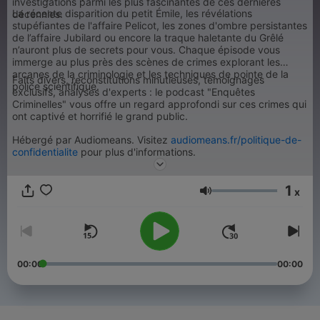
investigations parmi les plus fascinantes de ces dernières
La récente disparition du petit Émile, les révélations
décennies.
stupéfiantes de l'affaire Pelicot, les zones d'ombre persistantes
de l’affaire Jubilard ou encore la traque haletante du Grêlé
n’auront plus de secrets pour vous. Chaque épisode vous
immerge au plus près des scènes de crimes explorant les
arcanes de la criminologie et les techniques de pointe de la
Faits divers, reconstitutions minutieuses, témoignages
police scientifique.
exclusifs, analyses d'experts : le podcast "Enquêtes
Criminelles" vous offre un regard approfondi sur ces crimes qui
ont captivé et horrifié le grand public.
Hébergé par Audiomeans. Visitez
audiomeans.fr/politique-de-
confidentialite
pour plus d'informations.
1
x
Ένταση
00:00
00:00