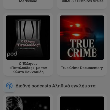
Mørkeland
CRIMES • Histoires Vraies
Ο Έλληνας
«Πεταλούδας», με τον
True Crime Documentary
Κώστα Γιαννακίδη
Διεθνή podcasts Αληθινά εγκλήματα