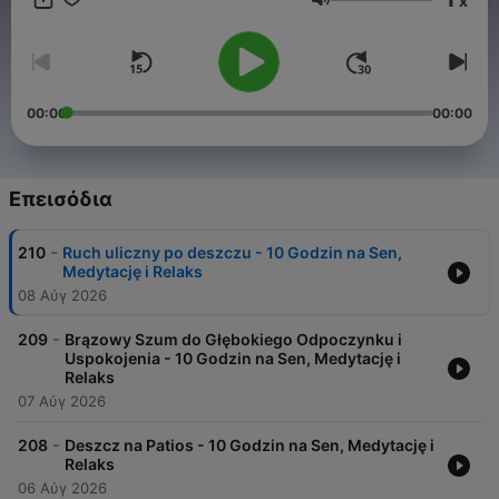
x
dniu, czy szukasz idealnych dźwięków do medytacji, ta
Ένταση
kolekcja jest stworzona dla Ciebie.
00:00
00:00
Επεισόδια
-
210
Ruch uliczny po deszczu - 10 Godzin na Sen,
Medytację i Relaks
08 Αύγ 2026
-
209
Brązowy Szum do Głębokiego Odpoczynku i
Uspokojenia - 10 Godzin na Sen, Medytację i
Relaks
07 Αύγ 2026
-
208
Deszcz na Patios - 10 Godzin na Sen, Medytację i
Relaks
06 Αύγ 2026