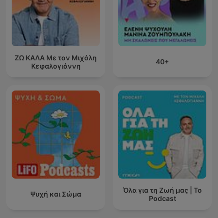
ΖΩ ΚΑΛΑ Με τον Μιχάλη
40+
Κεφαλογιάννη
Όλα για τη Ζωή μας | Το
Ψυχή και Σώμα
Podcast