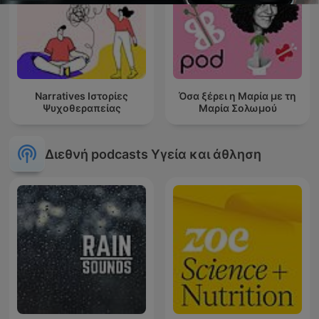
Narratives Ιστορίες
Όσα ξέρει η Μαρία με τη
Ψυχοθεραπείας
Μαρία Σολωμού
Διεθνή podcasts Υγεία και άθληση