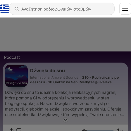
Podcast
Dźwięki do snu
International Ambient Sounds
|
210 - Ruch uliczny po
deszczu - 10 Godzin na Sen, Medytację i Relaks
Dźwięki do snu to idealna kolekcja relaksacyjnych nagrań,
które pomogą Ci w odprężeniu i wprowadzeniu w stan
błogiego spokoju. Nasze dźwięki stworzono z myślą o
medytacji, głębokim relaksie i spokojnym zasypianiu. Oferują
one subtelne tła dźwiękowe, które wypełnią Twoje otoczenie
kojącymi melodiami, sprzyjającymi wyciszeniu umysłu.
Niezależnie od tego, czy chcesz się zrelaksować po długim
1