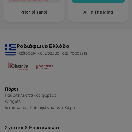
Priorité santé
All In The Mind
Ραδιόφωνο Ελλάδα
Ραδιοφωνικοί Σταθμοί και Podcasts
Πόροι
Ραδιοτηλεοπτικός φορέας
Widgets
Ιστοσελίδες Ραδιοφώνου ανά Χώρα
Σχετικά & Επικοινωνία