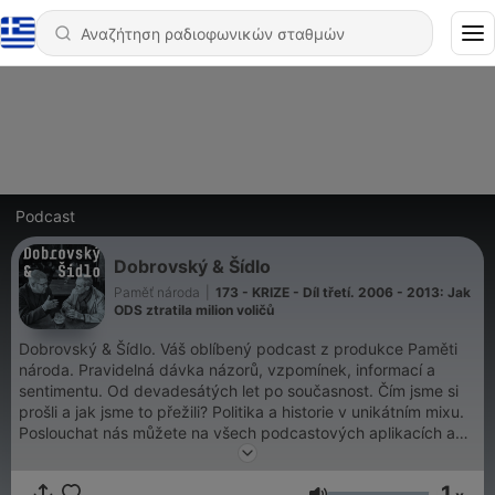
Podcast
Dobrovský & Šídlo
Paměť národa
|
173 - KRIZE - Díl třetí. 2006 - 2013: Jak
ODS ztratila milion voličů
Dobrovský & Šídlo. Váš oblíbený podcast z produkce Paměti
národa. Pravidelná dávka názorů, vzpomínek, informací a
sentimentu. Od devadesátých let po současnost. Čím jsme si
prošli a jak jsme to přežili? Politika a historie v unikátním mixu.
Poslouchat nás můžete na všech podcastových aplikacích a
také na magazin.pametnaroda.cz.
1