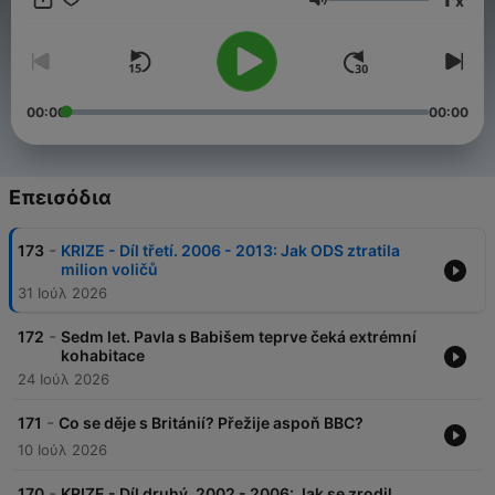
x
Už více jak čtyři roky se s vámi pravidelně potkáváme v
Ένταση
podcastu Dobrovský & Šídlo. Děláme ho, protože nás baví. A
protože věříme, že má smysl mluvit o tom, co bylo – i o tom, co
se děje teď. Teď je čas na další krok – Dobrovský & Šídlo
částečně přechází na HeroHero. Najdete tam celé, delší
epizody a bonusový obsah. A hlavně – budete u toho s námi.
00:00
00:00
Vaší podpory si velice vážíme. Děkujeme. 💙 🔗
herohero.co/dobrovskysidlo
Επεισόδια
-
173
KRIZE - Díl třetí. 2006 - 2013: Jak ODS ztratila
milion voličů
31 Ιούλ 2026
-
172
Sedm let. Pavla s Babišem teprve čeká extrémní
kohabitace
24 Ιούλ 2026
-
171
Co se děje s Británií? Přežije aspoň BBC?
10 Ιούλ 2026
-
170
KRIZE - Díl druhý. 2002 - 2006: Jak se zrodil