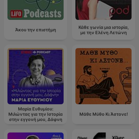
Κάθε γωνία μια ιστορία,
Άκου την επιστήμη
με την Ελένη Λετώνη
Μαρία Ευθυμίου:
Μιλώντας για την Ιστορία
Μάθε Μύθο Κι Άστονε!
στην εγγονή μου, Δάφνη