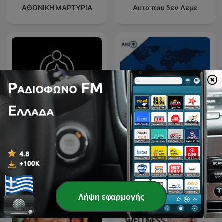
ΑΘΩΝΙΚΗ ΜΑΡΤΥΡΙΑ
Αυτα που δεν Λεμε
tagesschau in Einfacher
Ideas para Vivir Mejor
Sprache (Audio)
Λήψη εφαρμογής