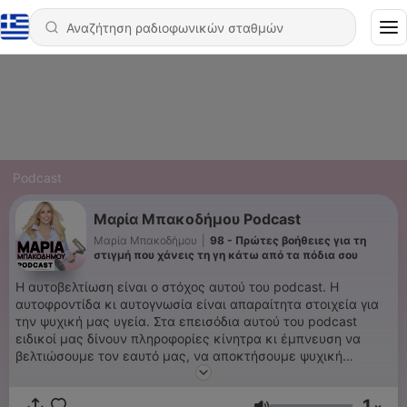
Podcast
Μαρία Μπακοδήμου Podcast
Μαρία Μπακοδήμου
|
98 - Πρώτες βοήθειες για τη
στιγμή που χάνεις τη γη κάτω από τα πόδια σου
Η αυτοβελτίωση είναι ο στόχος αυτού του podcast. Η
αυτοφροντίδα κι αυτογνωσία είναι απαραίτητα στοιχεία για
την ψυχική μας υγεία. Στα επεισόδια αυτού του podcast
ειδικοί μας δίνουν πληροφορίες κίνητρα κι έμπνευση να
βελτιώσουμε τον εαυτό μας, να αποκτήσουμε ψυχική
ενδυνάμωση για να μπορέσουμε να κάνουμε τις
απαραίτητες αλλαγές για να ζήσουμε μια πιο χαρούμενη
1