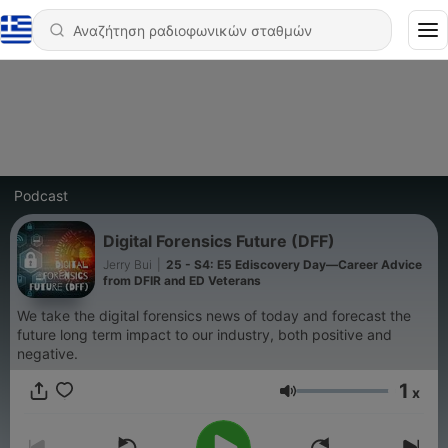
Podcast
Digital Forensics Future (DFF)
Jerry Bui
|
25 - S4: E5 Ediscovery Day—Career Advice
from DFIR and ED Veterans
We take the digital forensics news of today and forecast the
future long term impact to our industry, both positive and
negative.
1
x
Ένταση