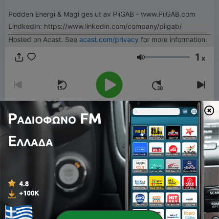
Podden Energi & Magi ges ut av PiiGAB - www.PiiGAB.com
LindkedIn: https://www.linkedin.com/company/piigab/
Hosted on Acast. See
acast.com/privacy
for more information.
1
x
Ένταση
00:00
00:00
Επεισόδια
-
4
Teknikansvarig och energistrateg vid samma bord
- När vardagar möts
11 Μάρ 2026
-
3
Säkerhet i fastighetssystem
04 Ιούν 2025