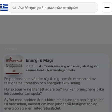
Podcast
Energi & Magi
PiiGAB
|
4 - Teknikansvarig och energistrateg vid
samma bord - När vardagar möts
En podcast som vänder sig till dig som är intresserad av
fastighetsautomation och energieffektivisering.
Hur skapar vi insikter att agera på? Hur kan branschens olika
intressenter samspela?
Syftet med podden är att bidra med kunskap och inspiration
till branschen, oavsett om man jobbar på fastighetsbolag,
energibolag eller i integratörsledet.