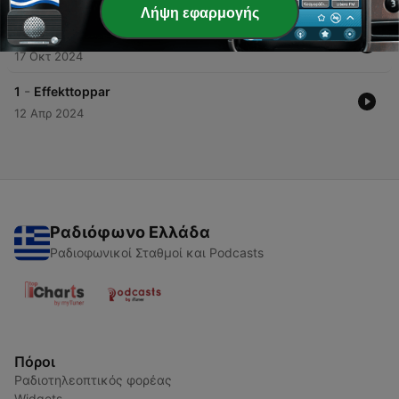
Λήψη εφαρμογής
-
2
Fastighetsoptimering för en energieffektiv värld
17 Οκτ 2024
-
1
Effekttoppar
12 Απρ 2024
Ραδιόφωνο Ελλάδα
Ραδιοφωνικοί Σταθμοί και Podcasts
Πόροι
Ραδιοτηλεοπτικός φορέας
Widgets