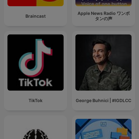
Apple News Radio ワンボ
Braincast
タンの声
TikTok
George Buhnici | #IGDLCC