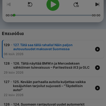
00:00
00:00
Επεισόδια
-
129
127. Tätä saa tällä rahalla! Näin paljon
autouutuudet maksavat Suomessa
06 Ιούλ 2026
-
128
126. Tältä näyttää BMW:n ja Mercedeksen
sähköinen tulevaisuus – Paritestissä iX3 ja GLC
29 Ιούν 2026
-
127
125. Kevään parhaalla autolla kuljettaa vaikka
kesäjuhlien tarjoilut sujuvasti – "Täydellisin
auto!"
22 Ιούν 2026
-
126
124. Suomeen rantautuvat uudet automerkit