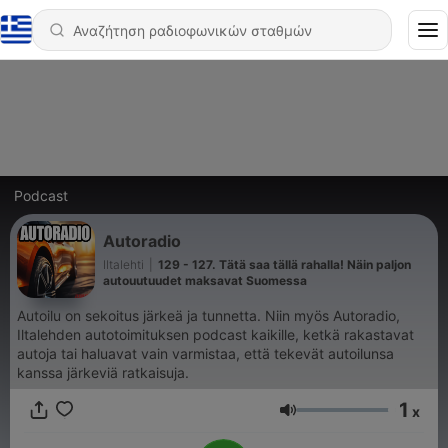
Podcast
Autoradio
Iltalehti
|
129 - 127. Tätä saa tällä rahalla! Näin paljon
autouutuudet maksavat Suomessa
Autoilu on sekoitus järkeä ja tunnetta. Niin myös Autoradio,
Iltalehden autotoimituksen podcast kaikille, ketkä rakastavat
autoja tai haluavat vain varmistaa, että tekevät autoilunsa
kanssa järkeviä ratkaisuja.
1
x
Ένταση