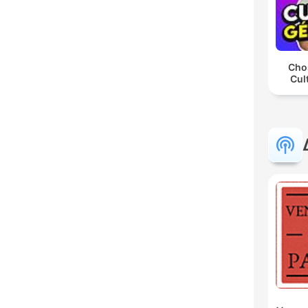
Chos
Cul