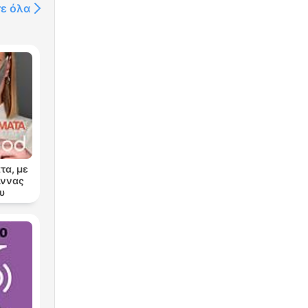
τε όλα
τα, με
Άννας
υ