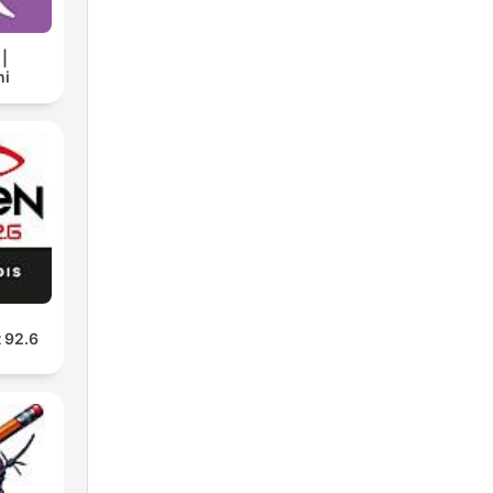
 |
ni
t 92.6