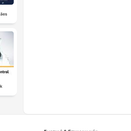
hães
nk