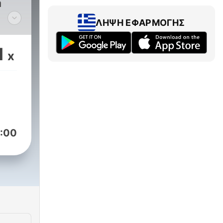
a
ΛΉΨΗ ΕΦΑΡΜΟΓΉΣ
n
1
x
e.
pos
 y
cho
:00