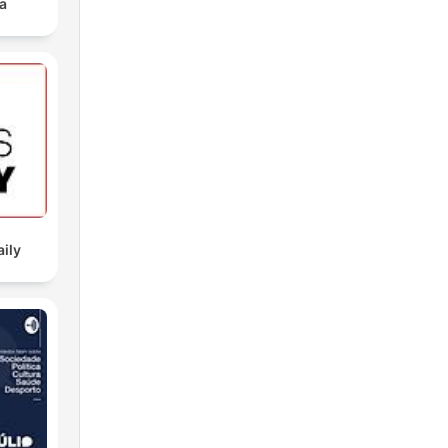
a
aily