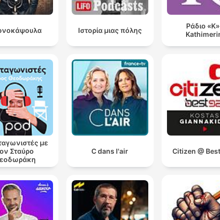
Ράδιο «Κ»
ονοκάψουλα
Ιστορία μιας πόλης
Kathimeri
αγωνιστές με
ον Σταύρο
C dans l'air
Citizen @ Bes
εοδωράκη