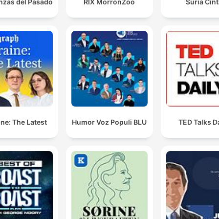
zas del Pasado
RIX MorronZoo
Suria Cint
ne: The Latest
Humor Voz Populi BLU
TED Talks D