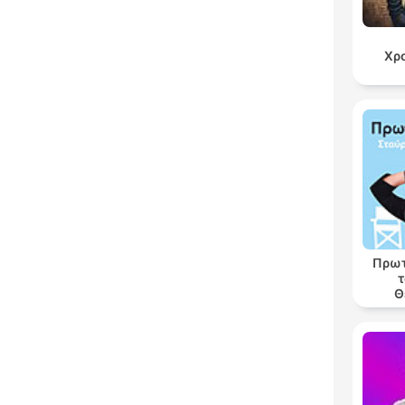
Χρ
Πρωτ
τ
Θ