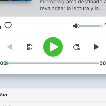
microprograma destinado 
revalorizar la lectura y la
escucha. Se trata de leer u
cuento cada noche
Ένταση
seleccionado especialment
Autores de todos los tiem
y regiones que nos traen
relatos de 15 minutos. Idea
locución: Quique Pesoa.
Selección de cuentos: Pan
:00
00
Mondino.
δια