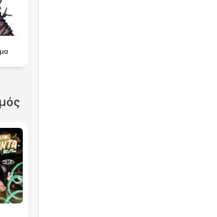
μα
σμός