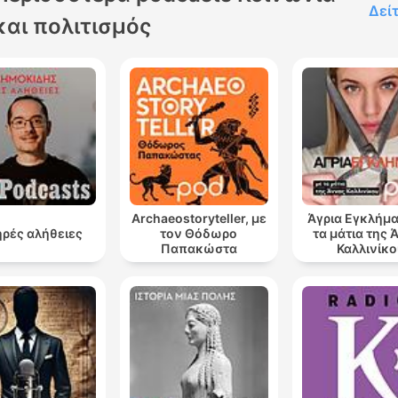
Δεί
και πολιτισμός
Archaeostoryteller, με
Άγρια Εγκλήμα
ρές αλήθειες
τον Θόδωρο
τα μάτια της 
Παπακώστα
Καλλινίκο