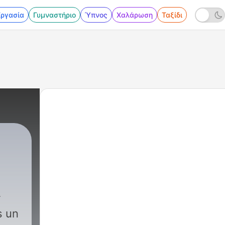
Εργασία
Γυμναστήριο
Ύπνος
Χαλάρωση
Ταξίδι
68 - El Jockey
s un