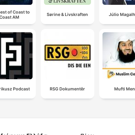
est of Coast to
Sørine & Livskraften
Júlio Magal
Coast AM
rikusz Podcast
RSG Dokumentêr
Mufti Me