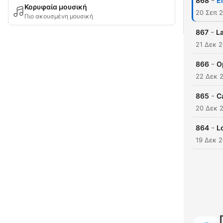
-
868
E
Κορυφαία μουσική
20 Σεπ 
Πιο ακουσμένη μουσική
-
867
La
21 Δεκ 
-
866
O
22 Δεκ 
-
865
C
20 Δεκ 
-
864
L
19 Δεκ 