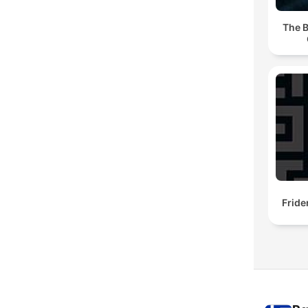
The B
Fride