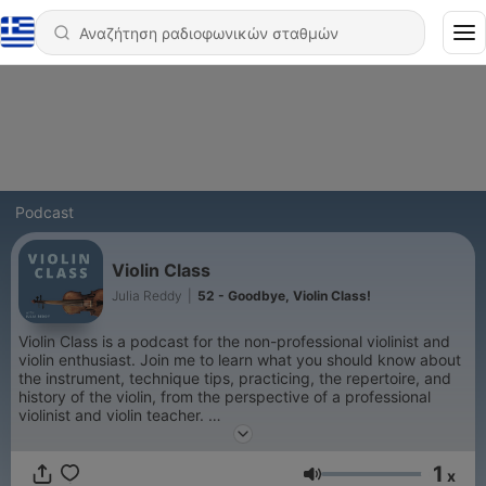
Podcast
Violin Class
Julia Reddy
|
52 - Goodbye, Violin Class!
Violin Class is a podcast for the non-professional violinist and
violin enthusiast. Join me to learn what you should know about
the instrument, technique tips, practicing, the repertoire, and
history of the violin, from the perspective of a professional
violinist and violin teacher.
Hosted by Julia Reddy, www.violinclass.co; contact:
violinclasspod@gmail.com
1
x
Ένταση