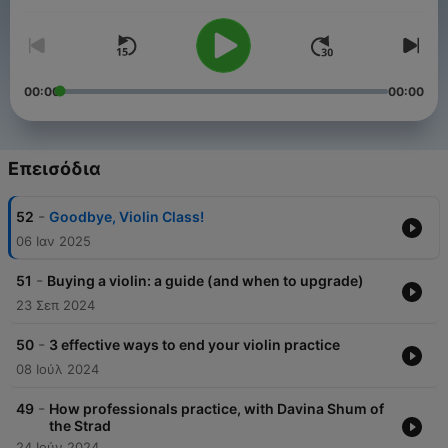
00:00
00:00
Επεισόδια
-
52
Goodbye, Violin Class!
06 Ιαν 2025
-
51
Buying a violin: a guide (and when to upgrade)
23 Σεπ 2024
-
50
3 effective ways to end your violin practice
08 Ιούλ 2024
-
49
How professionals practice, with Davina Shum of
the Strad
24 Ιούν 2024