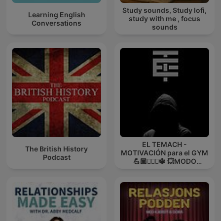
Study sounds, Study lofi,
Learning English
study with me , focus
Conversations
sounds
EL TEMACH -
The British History
MOTIVACIÓN para el GYM
Podcast
💪🏼🏋🏻‍♀🔱 💥MODO
GUERRA💥