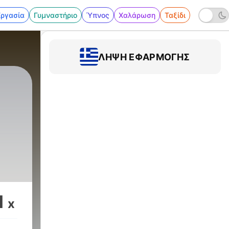
Εργασία
Γυμναστήριο
Ύπνος
Χαλάρωση
Ταξίδι
ΛΉΨΗ ΕΦΑΡΜΟΓΉΣ
1
x