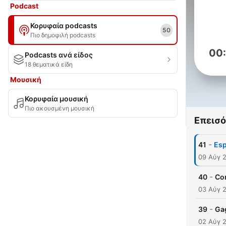
Podcast
Κορυφαία podcasts
50
Πιο δημοφιλή podcasts
00
Podcasts ανά είδος
18 θεματικά είδη
Μουσική
Κορυφαία μουσική
Πιο ακουσμένη μουσική
Επεισό
-
41
Es
09 Αύγ 
-
40
Co
03 Αύγ 
-
39
Ga
02 Αύγ 