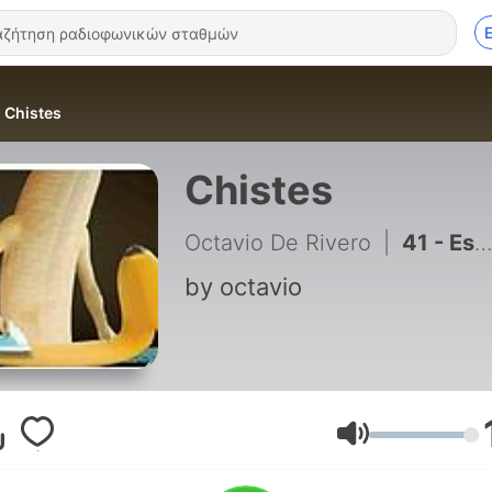
Chistes
Chistes
Octavio De Rivero
|
41 - Esposos
by octavio
Ένταση