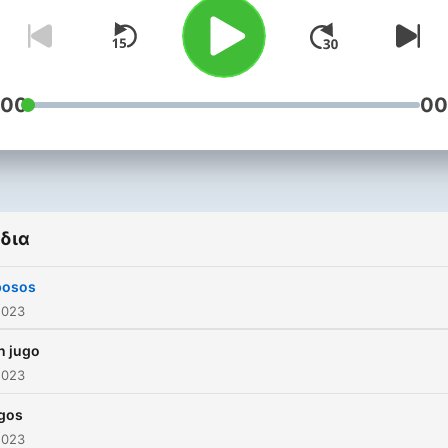
:00
00
δια
posos
2023
n jugo
2023
gos
2023