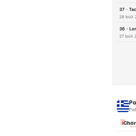
-
37
Ta
28 Ιούλ
-
36
Lor
27 Ιούλ 
Ρα
Ραδ