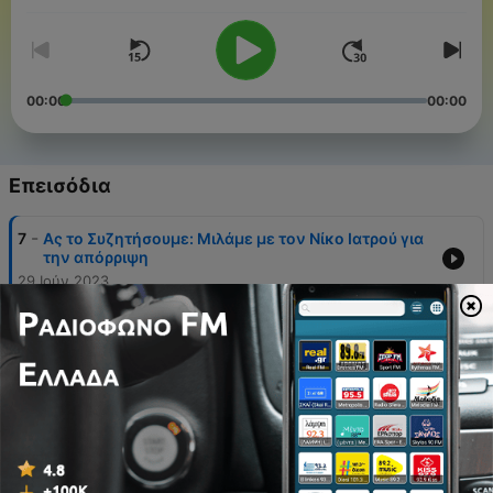
00:00
00:00
Επεισόδια
-
7
Ας το Συζητήσουμε: Μιλάμε με τον Νίκο Ιατρού για
την απόρριψη
29 Ιούν 2023
-
6
Ας το Συζητήσουμε: Μιλάμε με τον Γιάννη
Σαρακατσάνη για τη σύγκρουση των «πρέπει» και
των «θέλω»
15 Ιούν 2023
-
5
Ας το Συζητήσουμε: Μιλάμε με τις Think Pig για τη
διαχείριση του πένθους
01 Ιούν 2023