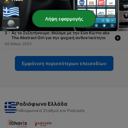
-
4
Ας το Συζητήσουμε: Μιλάμε με τον Αντώνη
Μαργαρώνη aka An Ordinary Man για το work-life
balance
Λήψη εφαρμογής
18 Μάιος 2023
-
3
Ας το Συζητήσουμε: Μιλάμε με την Εύα Κώττα aka
The Abstract Girl για την ψυχική ανθεκτικότητα
04 Μάιος 2023
Εμφάνιση περισσότερων επεισοδίων
Ραδιόφωνο Ελλάδα
Ραδιοφωνικοί Σταθμοί και Podcasts