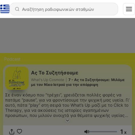
Podcast
Ας Το Συζητήσουμε
What's Up Cosmote
|
7 - Ας το Συζητήσουμε: Μιλάμε
με τον Νίκο Ιατρού για την απόρριψη
Σε έναν κόσμο που “τρέχει”, χρειάζεται πολλές φορές να
πατάμε “pause”, για να φροντίσουμε την ψυχική μας υγεία. Γι’
αυτό, πάτα “play” στη σειρά του What’s Up μαζί με το Click to
Therapy, για να ακούσεις τις ιστορίες αγαπημένων
προσώπων, που μιλούν ανοιχτά για θέματα ψυχικής υγείας
που τους απασχολούν.
1
x
Ένταση