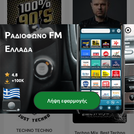
Downtown - House & Tech
100% 90
house
Λήψη εφαρμογής
TECHNO TECHNO
Techno Mix, Best Techno