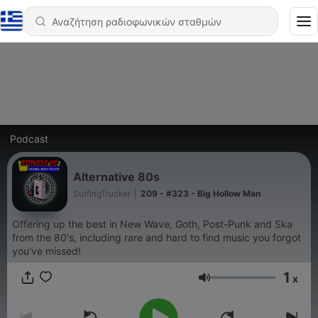
Podcast
Alternative 80s
SurfingTrucker
|
209 - #323 - Big Hollow Man
Offering up the best in New Wave, Goth, Post-Punk and Ska
from the 80's, including rare and hard to find music you forgot
you've missed!
1
x
Ένταση