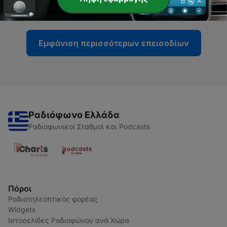
09 Νοέ 2021
Εμφάνιση περισσότερων επεισοδίων
Ραδιόφωνο Ελλάδα
Ραδιοφωνικοί Σταθμοί και Podcasts
Πόροι
Ραδιοτηλεοπτικός φορέας
Widgets
Ιστοσελίδες Ραδιοφώνου ανά Χώρα