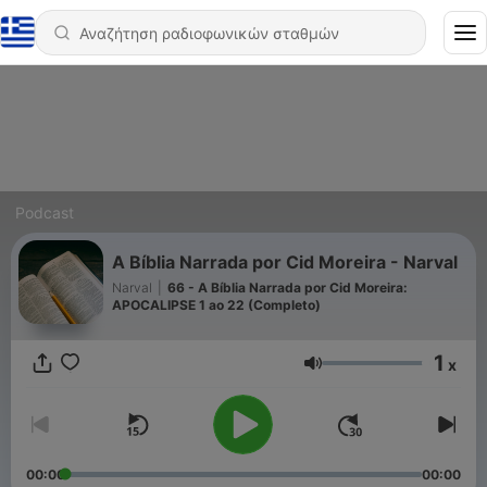
Podcast
A Bíblia Narrada por Cid Moreira - Narval
Narval
|
66 - A Bíblia Narrada por Cid Moreira:
APOCALIPSE 1 ao 22 (Completo)
1
x
Ένταση
00:00
00:00