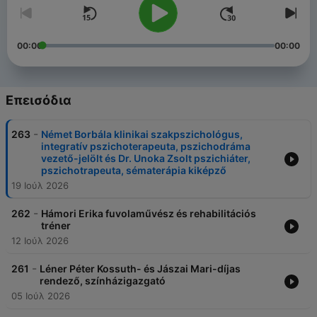
00:00
00:00
Επεισόδια
-
263
Német Borbála klinikai szakpszichológus,
integratív pszichoterapeuta, pszichodráma
vezető-jelölt és Dr. Unoka Zsolt pszichiáter,
pszichotrapeuta, sématerápia kiképző
19 Ιούλ 2026
-
262
Hámori Erika fuvolaművész és rehabilitációs
tréner
12 Ιούλ 2026
-
261
Léner Péter Kossuth- és Jászai Mari-díjas
rendező, színházigazgató
05 Ιούλ 2026