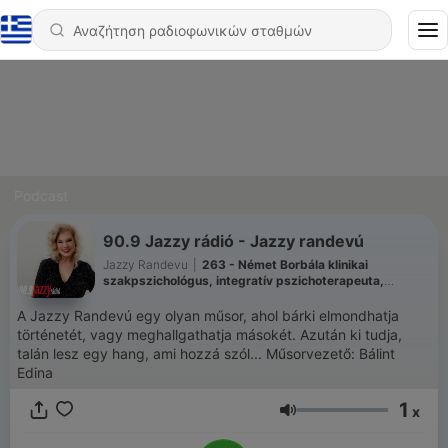
Podcast
90.9 Jazzy rádió - Jazzy randevú
Jazzy Randevu
|
263 - Német Borbála klinikai
szakpszichológus, integratív pszichoterapeuta,
pszichodráma vezető-jelölt és Dr. Unoka Zsolt
pszichiáter, pszichotrapeuta, sématerápia kiképző
A Jazzy Randevú egy olyan műsor, ahol bárki elmondhatja
történetét, vagy meghallgathatja másokét. Azután ki tudja,
talán lesz egy hang, ami hozzá szól... Műsorvezető: Bálint
Edina
1
x
Ένταση