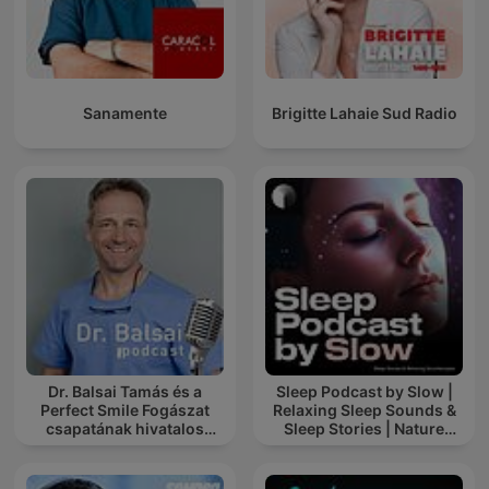
Sanamente
Brigitte Lahaie Sud Radio
Dr. Balsai Tamás és a
Sleep Podcast by Slow |
Perfect Smile Fogászat
Relaxing Sleep Sounds &
csapatának hivatalos
Sleep Stories | Nature
podcast csatornája
Sound For Sleep | ASMR