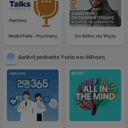
MedEdTalks - Psychiatry
Στο Βάθος της Ψυχής
Διεθνή podcasts Υγεία και άθληση