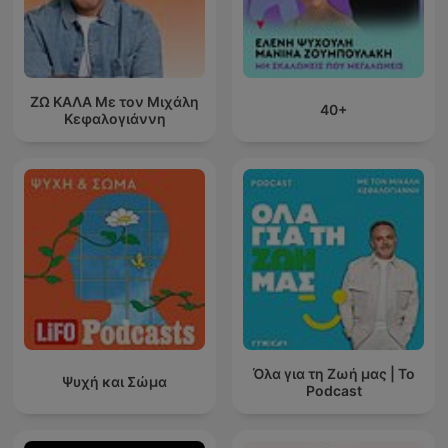
ΖΩ ΚΑΛΑ Με τον Μιχάλη
40+
Κεφαλογιάννη
Όλα για τη Ζωή μας | Το
Ψυχή και Σώμα
Podcast