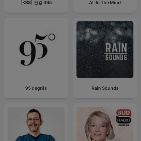
[KBS] 건강 365
All In The Mind
95 degrés
Rain Sounds