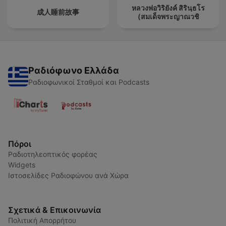
หลวงพ่อวิริยังค์ สิรินฺธโร
成人睡前故事
(สมเด็จพระญาณวชิ
Ραδιόφωνο Ελλάδα
Ραδιοφωνικοί Σταθμοί και Podcasts
Πόροι
Ραδιοτηλεοπτικός φορέας
Widgets
Ιστοσελίδες Ραδιοφώνου ανά Χώρα
Σχετικά & Επικοινωνία
Πολιτική Απορρήτου