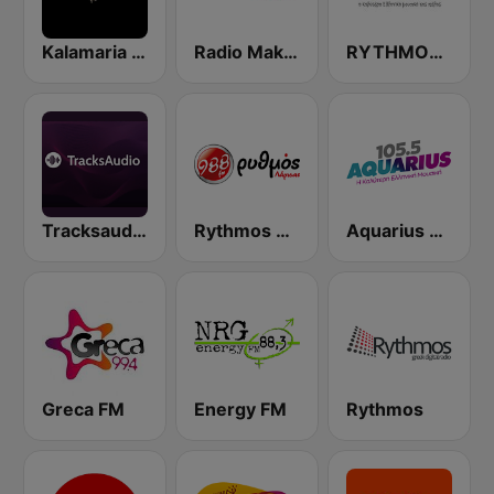
Kalamaria FM
Radio Makedonisa 106.4 FM
RYTHMOS 106.0 FM
Tracksaudio - Chill House Music
Rythmos 98.8 FM
Aquarius FM 105.5
Greca FM
Energy FM
Rythmos