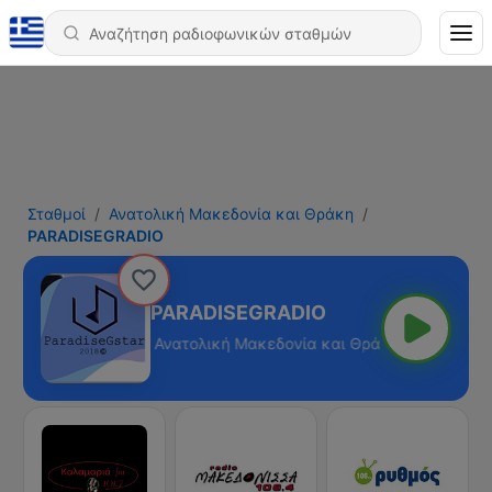
Σταθμοί
Ανατολική Μακεδονία και Θράκη
PARADISEGRADIO
PARADISEGRADIO
Ανατολική Μακεδονία και Θράκη - Online