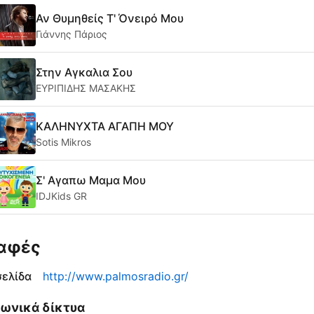
Αν Θυμηθείς Τ' Όνειρό Μου
Γιάννης Πάριος
Στην Αγκαλια Σου
ΕΥΡΙΠΙΔΗΣ ΜΑΣΑΚΗΣ
ΚΑΛΗΝΥΧΤΑ ΑΓΑΠΗ ΜΟΥ
Sotis Mikros
Σ' Αγαπω Μαμα Μου
IDJKids GR
αφές
σελίδα
http://www.palmosradio.gr/
νωνικά δίκτυα