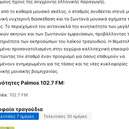
ιμους ήχους της σύγχρονης ελληνικής παραγωγής.
από το καθαρά μουσικό σκέλος, ο σταθμός συνδέεται στενά μ
νική νυχτερινή διασκέδαση και τα ζωντανά μουσικά σχήματα 
ς. Το περιεχόμενό του αντανακλά την κινητικότητα των μεγ
ικών σκηνών και των ζωντανών εμφανίσεων, προβάλλοντας 
τηριότητα των εκπροσώπων του λαϊκού τραγουδιού. Η θεματο
μένει προσανατολισμένη στην εγχώρια καλλιτεχνική επικαιρό
στώντας τον σταθμό έναν προορισμό για όσους επιθυμούν να
ένουν ενημερωμένοι για τις τάσεις και τις νέες κυκλοφορίες
νικής μουσικής βιομηχανίας.
ότητες Palmos 102.7 FM:
héa:
102.7 FM
υφαία τραγούδια
ευταίες 7 ημέρες
Τελευταίες 30 ημέρες