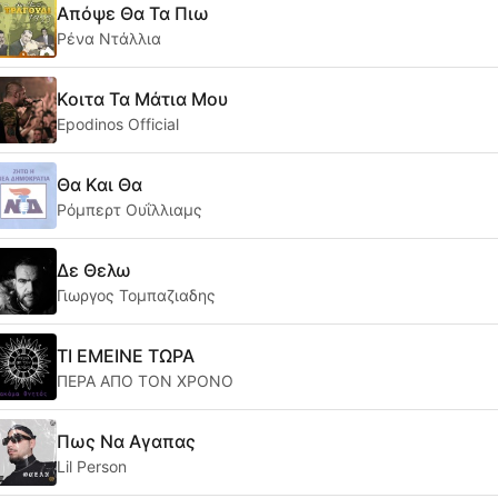
Απόψε Θα Τα Πιω
Ρένα Ντάλλια
Κοιτα Τα Μάτια Μου
Epodinos Official
Θα Και Θα
Ρόμπερτ Ουΐλλιαμς
Δε Θελω
Γιωργος Τομπαζιαδης
ΤΙ ΕΜΕΙΝΕ ΤΩΡΑ
ΠΕΡΑ ΑΠΟ ΤΟΝ ΧΡΟΝΟ
Πως Να Αγαπας
Lil Person