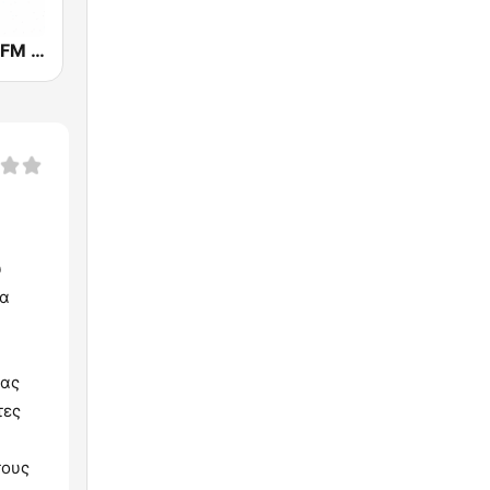
Laikos 105.7 FM (Λαϊκός fm)
υ
να
τας
τες
τους