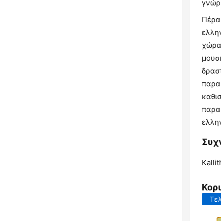
γνώρ
Πέρα 
ελλη
χώρα
μουσ
δρασ
παρα
καθι
παραμ
ελλη
Συχν
Kallit
Κορ
Τελ