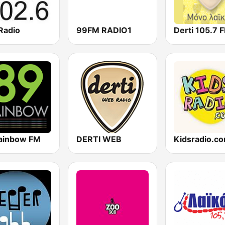
Radio
99FM RADIO1
Derti 105.7 
ainbow FM
DERTI WEB
Kidsradio.c