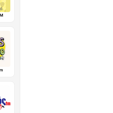
FM
om