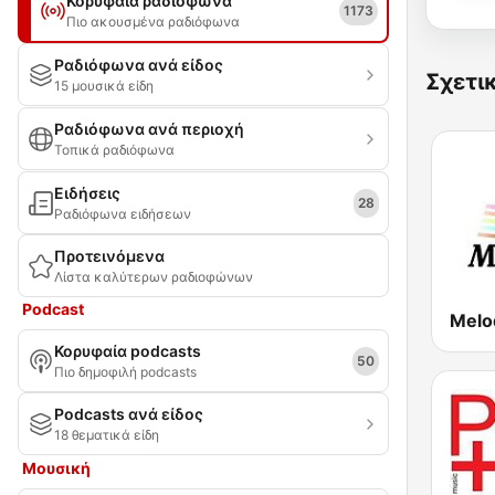
Κορυφαία ραδιόφωνα
1173
Πιο ακουσμένα ραδιόφωνα
Ραδιόφωνα ανά είδος
Σχετι
15 μουσικά είδη
Ραδιόφωνα ανά περιοχή
Τοπικά ραδιόφωνα
Ειδήσεις
28
Ραδιόφωνα ειδήσεων
Προτεινόμενα
Λίστα καλύτερων ραδιοφώνων
Podcast
Melod
Κορυφαία podcasts
50
Πιο δημοφιλή podcasts
Podcasts ανά είδος
18 θεματικά είδη
Μουσική