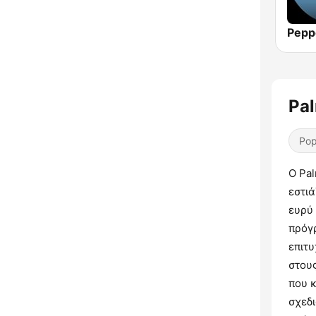
Pepp
Pa
Pop
Ο Pa
εστιά
ευρύ
πρόγ
επιτ
στου
που κ
σχεδ