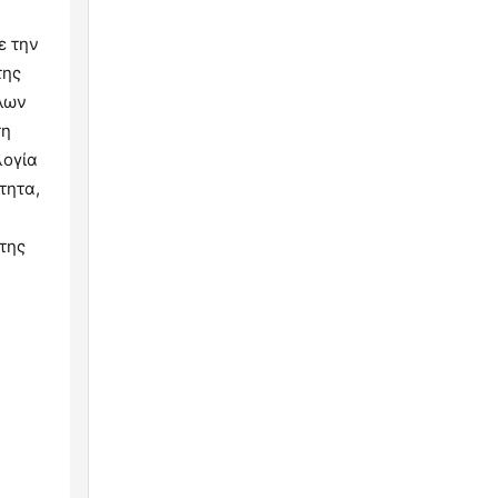
ε την
της
άλων
τη
λογία
τητα,
 της