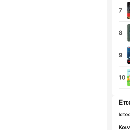
7
8
9
10
Επ
Ιστο
Κοι