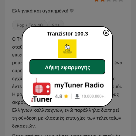
Ελληνικά και αγαπημένα! 💛
Pop / Top 40
90s
Tranzistor 100.3
Ο Tranzistor 100.3 είναι ένας ραδιοφωνικός
σταθμός με έδρα τις Σέρρες, ο οποίος
επικεντρώνεται αποκλειστικά στην ελληνική
μουσική. Το πρόγραμμα του σταθμού καλύπτει ένα
Λήψη εφαρμογής
ευρύ φάσμα ακουσμάτων από τη σύγχρονη
εγχώρια σκηνή, περιλαμβάνοντας είδη όπως το
έντεχνο, την ποπ και το σύγχρονο λαϊκό τραγούδι.
Η ροή είναι σχεδιασμένη για να προσφέρει στους
ακροατές τις τελευταίες κυκλοφορίες των
Ελλήνων καλλιτεχνών, ενώ παράλληλα διατηρεί
τη σύνδεση με κλασικές επιτυχίες των τελευταίων
δεκαετιών.