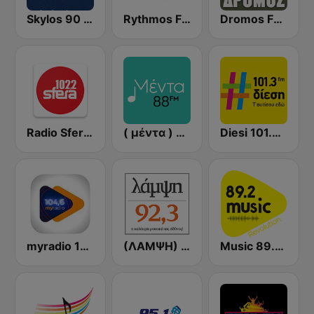
Skylos 90 FM
Rythmos FM - Ρυθμος 94.9
Dromos FM - ΔΡΟΜΟΣ 89.8
Radio Sfera 102.2 FM
( μέντα ) Menta 88 FM
Diesi 101.3 FM
myradio 104.6 FM
(ΛΑΜΨΗ) Lampsi 92.3 FM
Music 89.2 FM