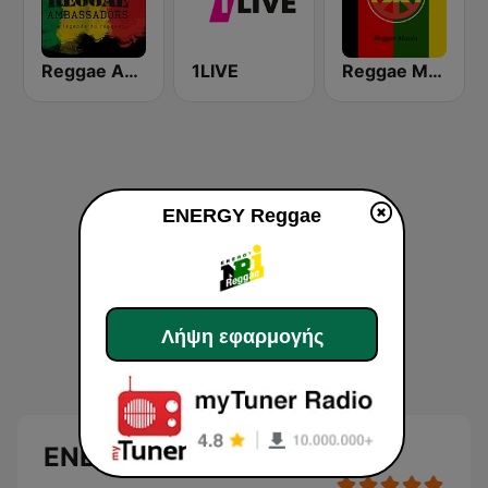
Reggae Ambassadors Radio
1LIVE
Reggae Mania
ENERGY Reggae
Λήψη εφαρμογής
ENERGY Reggae