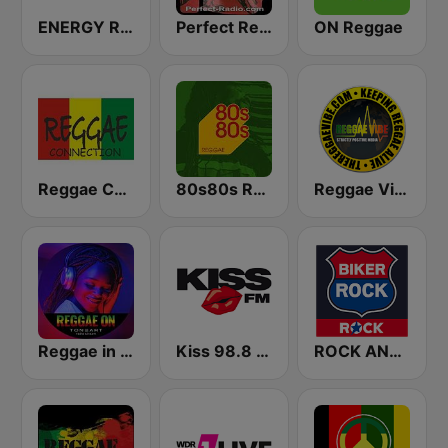
ENERGY Reggaeton
Perfect Reggae
ON Reggae
Reggae Connection
80s80s Reggae
Reggae Vibe Radio
Reggae in the Mix
Kiss 98.8 FM
ROCK ANTENNE Biker Rock