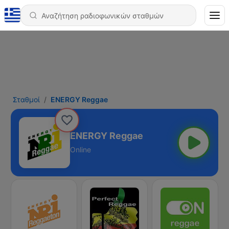
Σταθμοί
ENERGY Reggae
ENERGY Reggae
Online