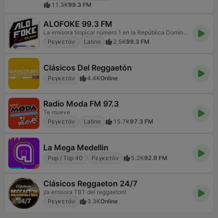
11.3K
99.3 FM
ALOFOKE 99.3 FM
La emisora tropical número 1 en la República Dominicana
Ρεγκετόν
Latino
2.5K
99.3 FM
Clásicos Del Reggaetón
Ρεγκετόν
4.4K
Online
Radio Moda FM 97.3
Te mueve
Ρεγκετόν
Latino
15.7K
97.3 FM
La Mega Medellin
Pop / Top 40
Ρεγκετόν
5.2K
92.9 FM
Clásicos Reggaeton 24/7
¡la emisora TBT del reggaeton!
Ρεγκετόν
3.3K
Online