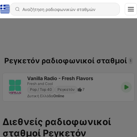
Ρεγκετόν ραδιοφωνικοί σταθμοί
1
Vanilla Radio - Fresh Flavors
Fresh and Cool
Pop / Top 40
Ρεγκετόν
7
Δυτική Ελλάδα
Online
Διεθνείς ραδιοφωνικοί
σταθμοί Ρεγκετόν