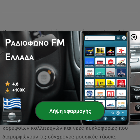
Η reggaeton μουσική έχει καταφέρει να εδραιωθεί ως
ένας από τους πιο δημοφιλείς ήχους στην Ελλάδα,
γεφυρώνοντας την απόσταση ανάμεσα στη Μεσόγειο
και την Καραϊβική. Ο έντονος ρυθμός της, το
χαρακτηριστικό dembow beat και η αστείρευτη
ενέργεια που εκπέμπει, την καθιστούν την ιδανική
επιλογή για κάθε ώρα της ημέρας, είτε βρίσκεστε στο
αυτοκίνητο, είτε προετοιμάζεστε για μια βραδινή έξοδο.
Στην ελληνική ραδιοφωνική σκηνή, οι σταθμοί που
εστιάζουν σε αυτό το είδος προσφέρουν μια μοναδική
Λήψη εφαρμογής
μίξη από παγκόσμιες επιτυχίες, συνεργασίες
κορυφαίων καλλιτεχνών και νέες κυκλοφορίες που
διαμορφώνουν τις σύγχρονες μουσικές τάσεις.