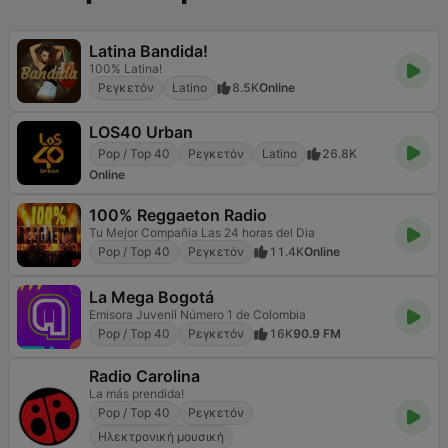
Latina Bandida!
100% Latina!
Ρεγκετόν
Latino
8.5K
Online
LOS40 Urban
Pop / Top 40
Ρεγκετόν
Latino
26.8K
Online
100% Reggaeton Radio
Tu Mejor Compañia Las 24 horas del Dia
Pop / Top 40
Ρεγκετόν
11.4K
Online
La Mega Bogotá
Emisora Juvenil Número 1 de Colombia
Pop / Top 40
Ρεγκετόν
16K
90.9 FM
Radio Carolina
La más prendida!
Pop / Top 40
Ρεγκετόν
Ηλεκτρονική μουσική