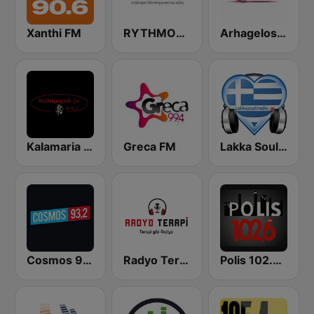
Xanthi FM
RYTHMOS 106.0 FM
Arhagelos 94.1 FM
Kalamaria FM
Greca FM
Lakka Souli Radio
Cosmos 93.2 FM
Radyo Terapi
Polis 102.6 FM