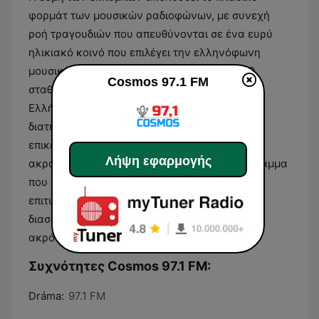
φορμάτ των μουσικών ραδιοφώνων, με συνεχή
ροή τραγουδιών που απευθύνονται σε ένα ευρύ
ηλικιακό κοινό που επιλέγει την ελληνόφωνη
μουσική για την καθημερινή του ακρόαση. Ο
Cosmos 97.1 FM
σταθμός λειτουργεί ως μέσο προώθησης των
Ελλήνων δημιουργών και ερμηνευτών,
διατηρώντας έναν σταθερό χαρακτήρα που
επικεντρώνεται στον ρυθμό και τη μελωδία. Οι
Λήψη εφαρμογής
ακροατές μπορούν να περιμένουν ένα πρόγραμμα
που εναλλάσσεται ανάμεσα σε δυναμικές
επιτυχίες και πιο μελωδικές συνθέσεις,
διασφαλίζοντας μια ομοιόμορφη εμπειρία
ακρόασης καθ' όλη τη διάρκεια της ημέρας.
Συχνότητες Cosmos 97.1 FM:
Dráma:
97.1 FM