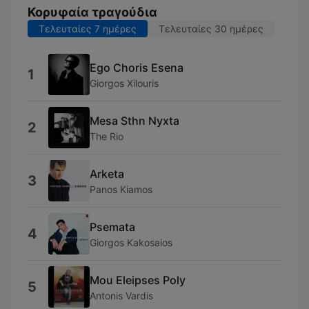
Κορυφαία τραγούδια
Τελευταίες 7 ημέρες
Τελευταίες 30 ημέρες
Ego Choris Esena
1
Giorgos Xilouris
Mesa Sthn Nyxta
2
The Rio
Arketa
3
Panos Kiamos
Psemata
4
Giorgos Kakosaios
Mou Eleipses Poly
5
Antonis Vardis