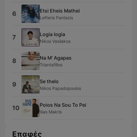
Etsi Eheis Mathei
6
Lefteris Pantazis
Logia logia
7
Nikos Vasilakos
Na M' Agapas
8
Triantafillos
Se thelo
9
Nikos Papadopoulos
Poios Na Sou To Pei
10
Ilias Makris
Επαφές