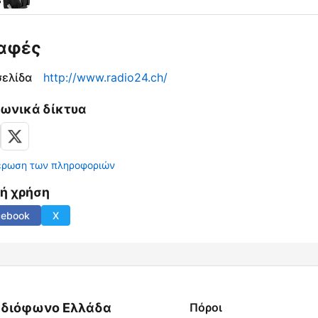
αφές
σελίδα
http://www.radio24.ch/
νωνικά δίκτυα
έρωση των πληροφοριών
νή χρήση
cebook
X
διόφωνο Ελλάδα
Πόροι