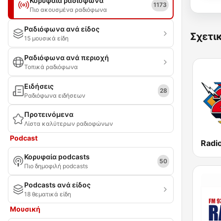
Κορυφαία ραδιόφωνα
1173
Πιο ακουσμένα ραδιόφωνα
Ραδιόφωνα ανά είδος
Σχετι
15 μουσικά είδη
Ραδιόφωνα ανά περιοχή
Τοπικά ραδιόφωνα
Ειδήσεις
28
Ραδιόφωνα ειδήσεων
Προτεινόμενα
Λίστα καλύτερων ραδιοφώνων
Podcast
Radi
Κορυφαία podcasts
50
Πιο δημοφιλή podcasts
Podcasts ανά είδος
18 θεματικά είδη
Μουσική