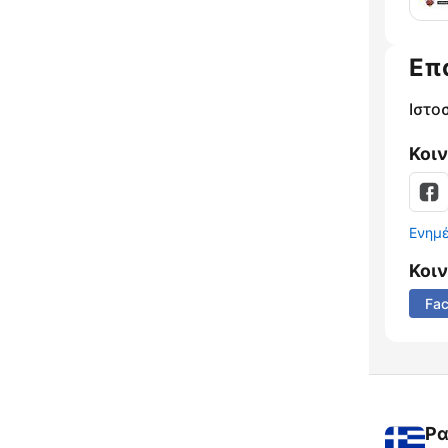
Επ
Ιστο
Κοι
Ενημ
Κοι
Fa
Ρα