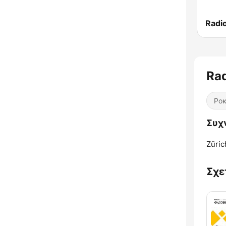
Radio
Rad
Ρο
Συχν
Züric
Σχε