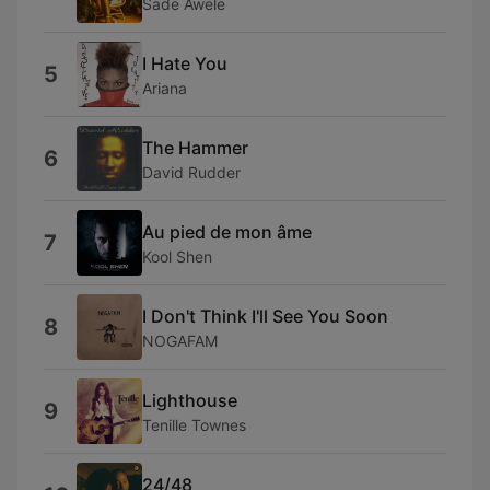
Sade Awele
I Hate You
5
Ariana
The Hammer
6
David Rudder
Au pied de mon âme
7
Kool Shen
I Don't Think I'll See You Soon
8
NOGAFAM
Lighthouse
9
Tenille Townes
24/48