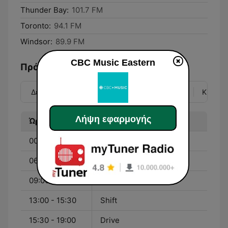
Thunder Bay:
101.7 FM
Toronto:
94.1 FM
Windsor:
89.9 FM
CBC Music Eastern
Πρόγραμμα
Δευ
Τρί
Τετ
Πέμ
Παρ
Σάβ
Κυρ
Λήψη εφαρμογής
Ώρα
Πρόγραμμα
00:00 - 06:00
Nightstream
06:00 - 09:00
Mornings
09:00 - 13:00
Tempo
13:00 - 15:30
Shift
15:30 - 19:00
Drive