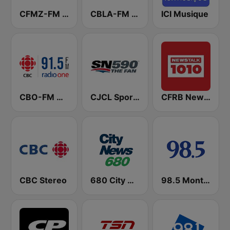
CFMZ-FM The New Classical FM
CBLA-FM CBC Radio One Toronto
ICI Musique
CBO-FM CBC Radio One Ottawa
CJCL Sportsnet 590 The Fan
CFRB Newstalk 1010
CBC Stereo
680 City News
98.5 Montréal