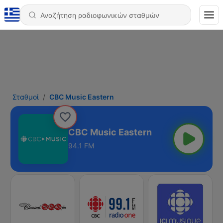
Σταθμοί
CBC Music Eastern
CBC Music Eastern
94.1 FM