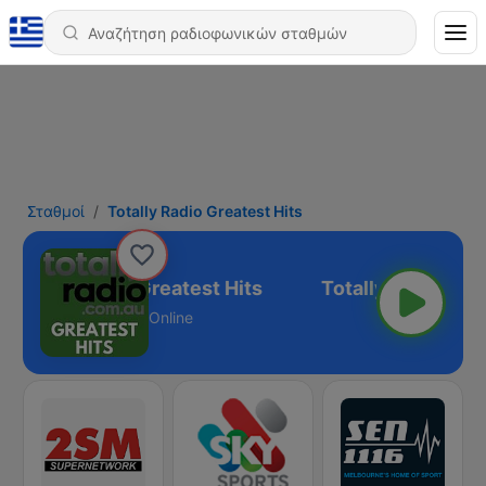
Σταθμοί
Totally Radio Greatest Hits
Totally Radio Greatest Hits
Online