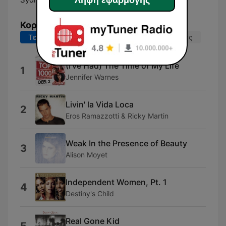
Κορυφαία τραγούδια
Τελευταίες 7 ημέρες
Τελευταίες 30 ημέρες
(I've Had) The Time of My Life
1
Jennifer Warnes
Livin' la Vida Loca
2
Eros Ramazzotti & Ricky Martin
Weak In the Presence of Beauty
3
Alison Moyet
Independent Women, Pt. 1
4
Destiny's Child
Real Gone Kid