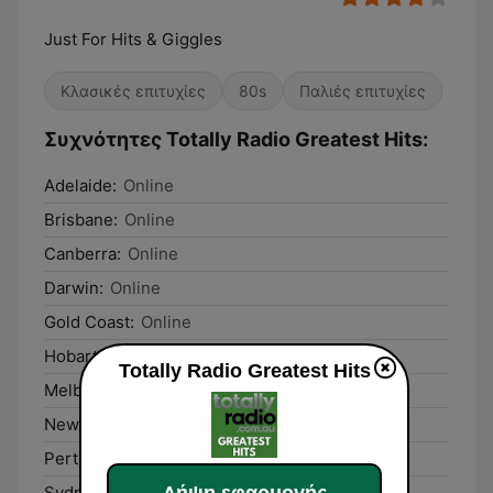
Just For Hits & Giggles
Κλασικές επιτυχίες
80s
Παλιές επιτυχίες
Συχνότητες Totally Radio Greatest Hits:
Adelaide:
Online
Brisbane:
Online
Canberra:
Online
Darwin:
Online
Gold Coast:
Online
Hobart:
Online
Totally Radio Greatest Hits
Melbourne:
Online
Newcastle:
Online
Perth:
Online
Λήψη εφαρμογής
Sydney:
Online