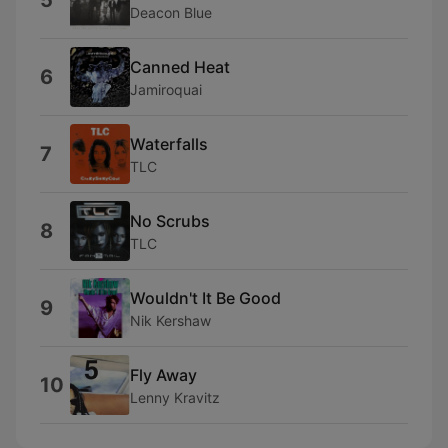
5
Deacon Blue
Canned Heat
6
Jamiroquai
Waterfalls
7
TLC
No Scrubs
8
TLC
Wouldn't It Be Good
9
Nik Kershaw
Fly Away
10
Lenny Kravitz