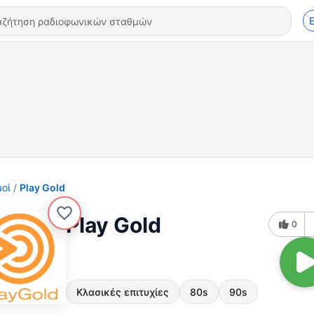
οί
Play Gold
Play Gold
0
Κλασικές επιτυχίες
80s
90s