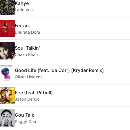
Kanye
Ledri Vula
Ferrari
Dhurata Dora
Soul Talkin'
Chaka Khan
Good Life (feat. Ida Corr) [Kryder Remix]
Oliver Heldens
Fire (feat. Pitbull)
Jason Derulo
Gou Talk
Peggy Gou