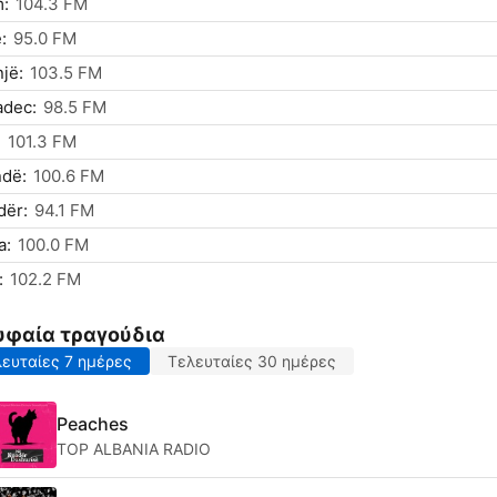
m:
104.3 FM
:
95.0 FM
jë:
103.5 FM
adec:
98.5 FM
:
101.3 FM
ndë:
100.6 FM
dër:
94.1 FM
a:
100.0 FM
:
102.2 FM
υφαία τραγούδια
ευταίες 7 ημέρες
Τελευταίες 30 ημέρες
Peaches
TOP ALBANIA RADIO