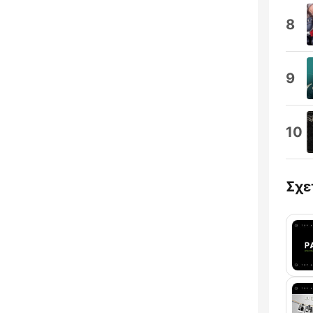
8
9
10
Σχε