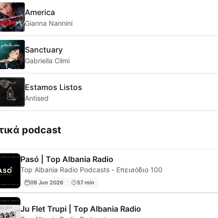
America
Gianna Nannini
Sanctuary
Gabriella Cilmi
Estamos Listos
Antised
τικά podcast
Pasó | Top Albania Radio
Top Albania Radio Podcasts - Επεισόδιο 100
09 Jun 2026
57 min
Ju Flet Trupi | Top Albania Radio