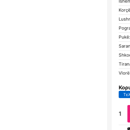
Ishë
Korçë
Lushn
Pogr
Pukë
Sara
Shko
Tiran
Vlorë
Κορ
Τελ
1