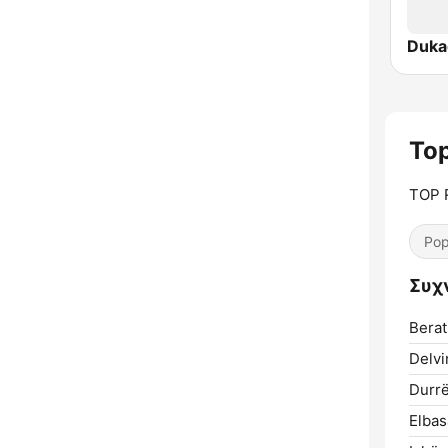
Dukag
Top
TOP 
Pop
Συχν
Berat
Delvi
Durrë
Elbas