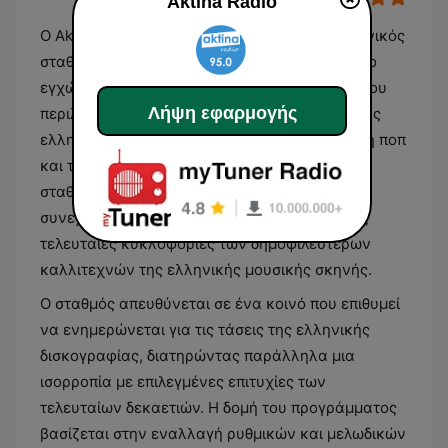
Aktina Radio
Ο Aktina Radio είναι ένας ελληνικός ραδιοφωνικός
σταθμός που επικεντρώνεται αποκλειστικά στο
εγχώριο μουσικό ρεπερτόριο. Το πρόγραμμά του
Λήψη εφαρμογής
περιλαμβάνει μια ευρεία γκάμα από σύγχρονες
ελληνικές επιτυχίες, καλύπτοντας είδη όπως η ποπ
και το σύγχρονο λαϊκό τραγούδι. Η ροή του
σταθμού είναι σχεδιασμένη για να προσφέρει
συνεχή μουσική ψυχαγωγία, εστιάζοντας στις
τελευταίες κυκλοφορίες των δημοφιλέστερων
καλλιτεχνών της ελληνικής μουσικής σκηνής.
Ο σταθμός απευθύνεται σε ένα κοινό που επιθυμεί
να ενημερώνεται για τις τάσεις της ελληνικής
δισκογραφίας, διατηρώντας παράλληλα μια
ισορροπία με επιλεγμένες επιτυχίες των
τελευταίων δεκαετιών. Η δομή του προγράμματος
βασίζεται στην εναλλαγή ρυθμικών και μελωδικών