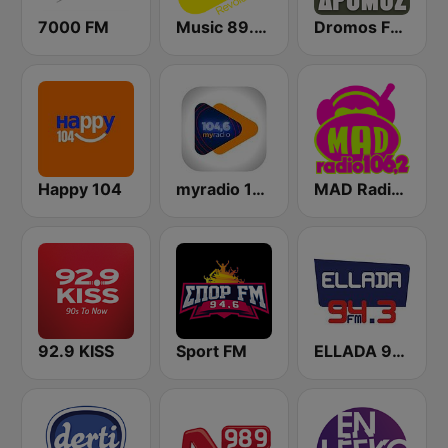
7000 FM
Music 89.2 FM
Dromos FM - ΔΡΟΜΟΣ 89.8
Happy 104
myradio 104.6 FM
MAD Radio 106.2 FM
92.9 KISS
Sport FM
ELLADA 94.3 FM