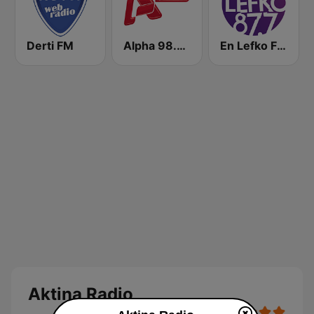
Derti FM
Alpha 98.9 FM
En Lefko FM (εν λευκω)
Aktina Radio