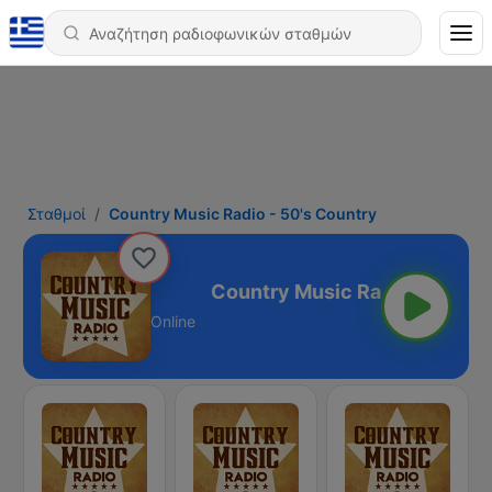
Σταθμοί
Country Music Radio - 50's Country
 - 50's Country
Online