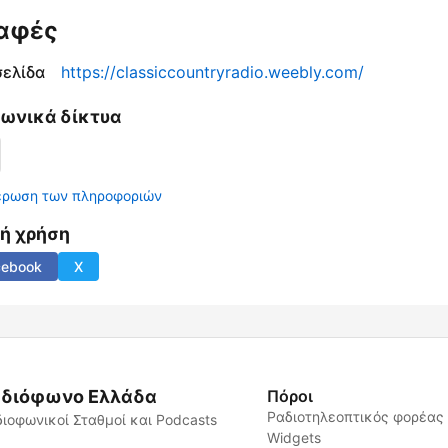
αφές
σελίδα
https://classiccountryradio.weebly.com/
νωνικά δίκτυα
έρωση των πληροφοριών
νή χρήση
cebook
X
διόφωνο Ελλάδα
Πόροι
Ραδιοτηλεοπτικός φορέας
ιοφωνικοί Σταθμοί και Podcasts
Widgets