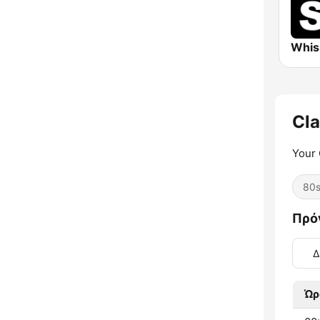
Cla
Your 
80
Πρό
Δ
Ώρ