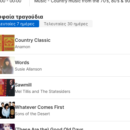
00 - 00:00
Music - Country music from the 70's, 80's & 90
υφαία τραγούδια
ευταίες 7 ημέρες
Τελευταίες 30 ημέρες
Country Classic
Anamon
Words
Susie Allanson
Sawmill
Mel Tillis and The Statesiders
Whatever Comes First
Sons of the Desert
(These Are the) Good Old Days