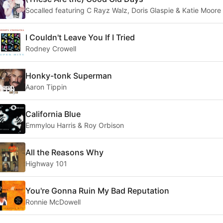
Socalled featuring C Rayz Walz, Doris Glaspie & Katie Moore
I Couldn't Leave You If I Tried
Rodney Crowell
Honky-tonk Superman
Aaron Tippin
California Blue
Emmylou Harris & Roy Orbison
All the Reasons Why
Highway 101
You're Gonna Ruin My Bad Reputation
Ronnie McDowell