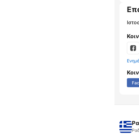
Επ
Ιστο
Κοι
Ενημ
Κοι
Fa
Ρα
Ραδ