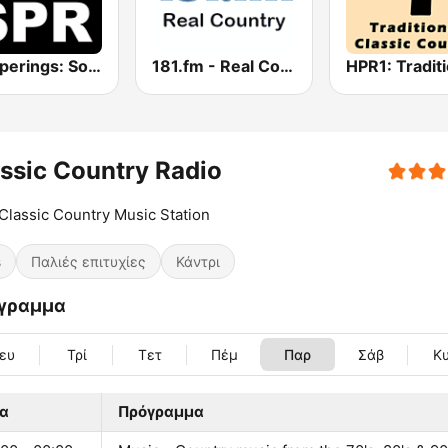
Whisperings: Solo Piano Radio
181.fm - Real Country
ssic Country Radio
Classic Country Music Station
s
Παλιές επιτυχίες
Κάντρι
γραμμα
ευ
Τρί
Τετ
Πέμ
Παρ
Σάβ
Κ
α
Πρόγραμμα