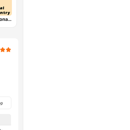
HPR1: Traditional Classic Country
υρ