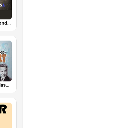
Country Legends USA
GotRadio - Classic Country