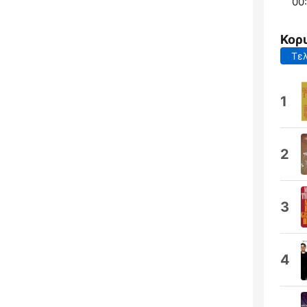
00:
Κορ
Τελ
1
2
3
4