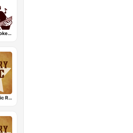
KWPX Cowpoke Classic Country Music
Country Music Radio - Country Love