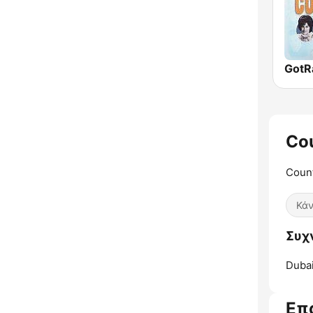
Cou
Count
Κάν
Συχν
Dubai
Επ