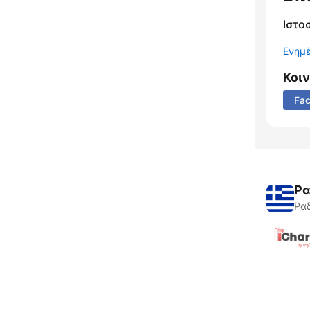
Ιστο
Ενημ
Κοι
Fa
Ρα
Ραδ