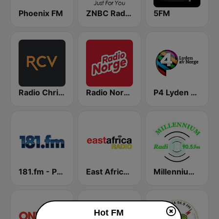
Phoenix FM
ZNBC Radio 2
5FM
Radio Christian Voice
Radio Norge
P4 Lyden av Norge
181.fm - Power 181 (Top 40)
East Africa Radio
Millennium Radio
Hot FM