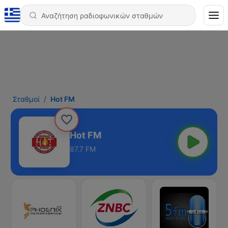
Σταθμοί
Hot FM
Hot FM
87.7 FM